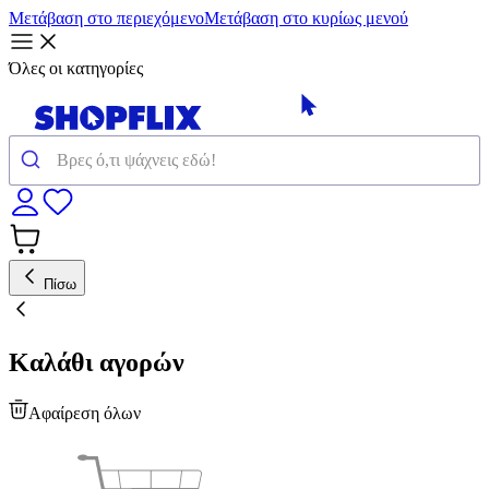
Μετάβαση στο περιεχόμενο
Μετάβαση στο κυρίως μενού
Όλες οι κατηγορίες
Πίσω
Καλάθι αγορών
Αφαίρεση όλων