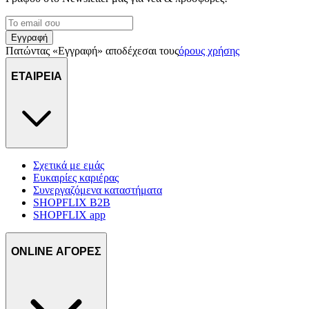
μας και την ανάπτυξη προϊόντων. Επίσης, κοινοποιούμε
πληροφορίες σχετικά με την από μέρους σας χρήση της
τοποθεσίας μας στους συνεργάτες μέσων κοινωνικής
Εγγραφή
δικτύωσης, διαφημίσεων και ανάλυσης.
Πατώντας «Εγγραφή» αποδέχεσαι τους
όρους χρήσης
ΕΤΑΙΡΕΙΑ
Σχετικά με εμάς
Ευκαιρίες καριέρας
Συνεργαζόμενα καταστήματα
SHOPFLIX B2B
SHOPFLIX app
ONLINE ΑΓΟΡΕΣ