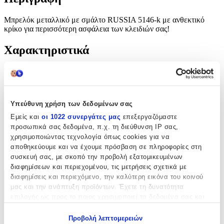
Μπρελόκ μεταλλικό με σμάλτο RUSSIA 5146-k με ανθεκτικό
κρίκο για περισσότερη ασφάλεια των κλειδιών σας!
Χαρακτηριστικά
Τύπος
:
Μπρελόκ
Υπεύθυνη χρήση των δεδομένων σας
Υλικό
:
Εμείς και
οι 1022 συνεργάτες μας
επεξεργαζόμαστε
Μεταλλικό
προσωπικά σας δεδομένα, π.χ. τη διεύθυνση IP σας,
χρησιμοποιώντας τεχνολογία όπως cookies για να
Κατασκευαστής
:
αποθηκεύουμε και να έχουμε πρόσβαση σε πληροφορίες στη
OEM
συσκευή σας, με σκοπό την προβολή εξατομικευμένων
διαφημίσεων και περιεχομένου, τις μετρήσεις σχετικά με
διαφημίσεις και περιεχόμενο, την καλύτερη εικόνα του κοινού
Χαρακτηριστικά
μας και την ανάπτυξη προϊόντων. Έχετε τη δυνατότητα
επιλογής ως προς το ποιος χρησιμοποιεί τα δεδομένα σας και
+
για ποιους σκοπούς.
Χαρακτηριστικά
Προβολή λεπτομερειών