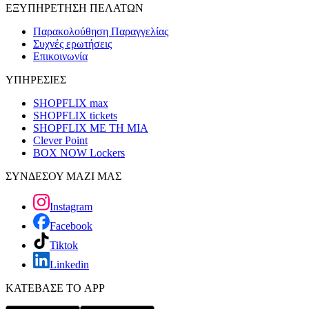
ΕΞΥΠΗΡΕΤΗΣΗ ΠΕΛΑΤΩΝ
Παρακολούθηση Παραγγελίας
Συχνές ερωτήσεις
Επικοινωνία
ΥΠΗΡΕΣΙΕΣ
SHOPFLIX max
SHOPFLIX tickets
SHOPFLIX ΜΕ ΤΗ ΜΙΑ
Clever Point
BOX NOW Lockers
ΣΥΝΔΕΣΟΥ ΜΑΖΙ ΜΑΣ
Instagram
Facebook
Tiktok
Linkedin
ΚΑΤΕΒΑΣΕ ΤΟ APP