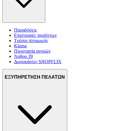
Παραδόσεις
Επιστροφές προϊόντων
Τρόποι πληρωμής
Klarna
Προστασία αγορών
Άρθρο 39
Δωροκάρτες SHOPFLIX
ΕΞΥΠΗΡΕΤΗΣΗ ΠΕΛΑΤΩΝ