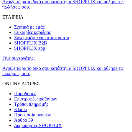
Άνοιξε τώρα το δικό σου κατάστημα SHOPFLIX και αύξησε τις
πωλήσεις σου.
ΕΤΑΙΡΕΙΑ
Σχετικά με εμάς
Ευκαιρίες καριέρας
Συνεργαζόμενα καταστήματα
SHOPFLIX B2B
SHOPFLIX app
Γίνε συνεργάτης!
Άνοιξε τώρα το δικό σου κατάστημα SHOPFLIX και αύξησε τις
πωλήσεις σου.
ONLINE ΑΓΟΡΕΣ
Παραδόσεις
Επιστροφές προϊόντων
Τρόποι πληρωμής
Klarna
Προστασία αγορών
Άρθρο 39
Δωροκάρτες SHOPFLIX