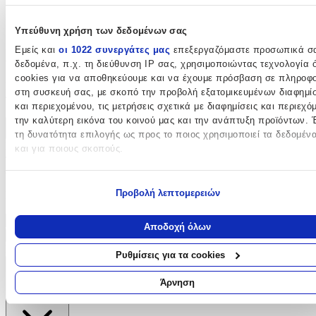
Κατασκευαστής
:
OEM
Υπεύθυνη χρήση των δεδομένων σας
Εμείς και
οι 1022 συνεργάτες μας
επεξεργαζόμαστε προσωπικά σ
Αξιολογήσεις
δεδομένα, π.χ. τη διεύθυνση IP σας, χρησιμοποιώντας τεχνολογία
cookies για να αποθηκεύουμε και να έχουμε πρόσβαση σε πληροφο
Προς το παρόν δεν υπάρχουν άλλες αξιολογήσεις. Όταν
στη συσκευή σας, με σκοπό την προβολή εξατομικευμένων διαφημί
προστεθούν, θα εμφανιστούν εδώ.
και περιεχομένου, τις μετρήσεις σχετικά με διαφημίσεις και περιεχό
την καλύτερη εικόνα του κοινού μας και την ανάπτυξη προϊόντων. 
Πώς υπολογίζεται η βαθμολογία
τη δυνατότητα επιλογής ως προς το ποιος χρησιμοποιεί τα δεδομέν
Η τελική βαθμολογία βασίζεται αποκλειστικά σε κριτικές χρηστών
και για ποιους σκοπούς.
που έχουν πραγματοποιήσει αγορά μέσω SHOPFLIX ή έχουν
επιβεβαιώσει την αγορά τους.
Εάν μας επιτρέπετε, θα θέλαμε επίσης:
Προβολή λεπτομερειών
Να συλλέξουμε πληροφορίες σχετικά με τη γεωγραφική σας
Γράψου στο Νewsletter μας για νέα & προσφορές!
τοποθεσία, οι οποίες μπορεί να είναι ακριβείς σε απόσταση με
μέτρων
Αποδοχή όλων
Να αναγνωρίσουμε τη συσκευή σας σαρώνοντας ενεργά για
Εγγραφή
Πατώντας «Εγγραφή» αποδέχεσαι τους
όρους χρήσης
συγκεκριμένα χαρακτηριστικά (δακτυλικό αποτύπωμα)
Ρυθμίσεις για τα cookies
Μάθετε περισσότερα σχετικά με τον τρόπο επεξεργασίας των
ΕΤΑΙΡΕΙΑ
προσωπικών σας δεδομένων και καθορίστε τις προτιμήσεις σας στη
Άρνηση
ενότητα “Λεπτομέρειες”
. Μπορείτε να αλλάξετε ή να ανακαλέσετε
συγκατάθεσή σας ανά πάσα στιγμή από τη Δήλωση Cookies.