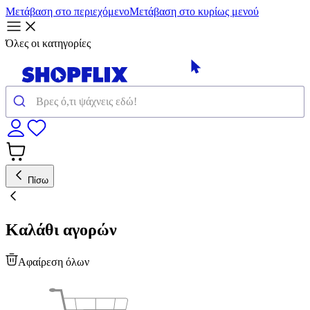
Μετάβαση στο περιεχόμενο
Μετάβαση στο κυρίως μενού
Όλες οι κατηγορίες
Πίσω
Καλάθι αγορών
Αφαίρεση όλων