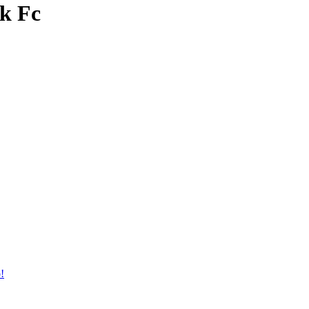
-k Fc
!