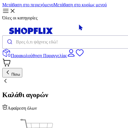
Μετάβαση στο περιεχόμενο
Μετάβαση στο κυρίως μενού
Όλες οι κατηγορίες
Παρακολούθηση Παραγγελίας
Πίσω
Καλάθι αγορών
Αφαίρεση όλων