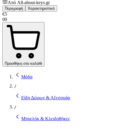
Από
All-about-keys.gr
Περιγραφή
Χαρακτηριστικά
€
5
00
Προσθήκη στο καλάθι
Μόδα
/
Είδη Δώρων & Αξεσουάρ
/
Μπρελόκ & Κλειδοθήκες