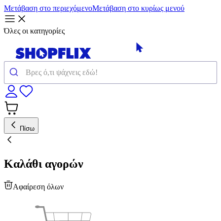
Μετάβαση στο περιεχόμενο
Μετάβαση στο κυρίως μενού
Όλες οι κατηγορίες
Πίσω
Καλάθι αγορών
Αφαίρεση όλων