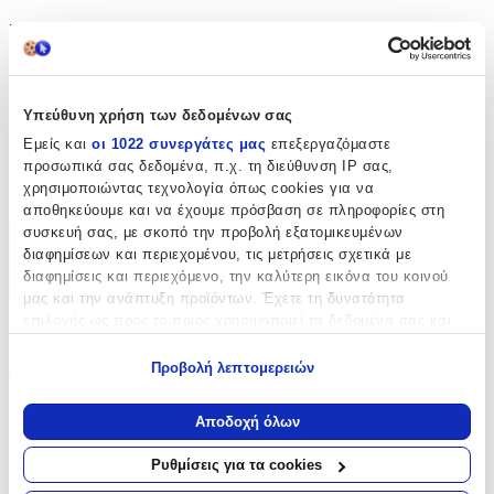
Χαρακτηριστικά
Τύπος
:
Υπεύθυνη χρήση των δεδομένων σας
Μπρελόκ
Εμείς και
οι 1022 συνεργάτες μας
επεξεργαζόμαστε
Κατασκευαστής
:
προσωπικά σας δεδομένα, π.χ. τη διεύθυνση IP σας,
χρησιμοποιώντας τεχνολογία όπως cookies για να
OEM
αποθηκεύουμε και να έχουμε πρόσβαση σε πληροφορίες στη
συσκευή σας, με σκοπό την προβολή εξατομικευμένων
Χαρακτηριστικά
διαφημίσεων και περιεχομένου, τις μετρήσεις σχετικά με
διαφημίσεις και περιεχόμενο, την καλύτερη εικόνα του κοινού
+
μας και την ανάπτυξη προϊόντων. Έχετε τη δυνατότητα
επιλογής ως προς το ποιος χρησιμοποιεί τα δεδομένα σας και
Χαρακτηριστικά
για ποιους σκοπούς.
Προβολή λεπτομερειών
Τύπος
:
Εάν μας επιτρέπετε, θα θέλαμε επίσης:
Να συλλέξουμε πληροφορίες σχετικά με τη γεωγραφική
Μπρελόκ
Αποδοχή όλων
σας τοποθεσία, οι οποίες μπορεί να είναι ακριβείς σε
Κατασκευαστής
:
απόσταση μερικών μέτρων
Ρυθμίσεις για τα cookies
Να αναγνωρίσουμε τη συσκευή σας σαρώνοντας ενεργά
OEM