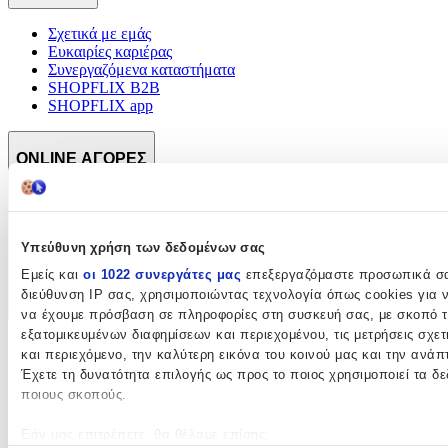
Σχετικά με εμάς
Ευκαιρίες καριέρας
Συνεργαζόμενα καταστήματα
SHOPFLIX B2B
SHOPFLIX app
ONLINE ΑΓΟΡΕΣ
Υπεύθυνη χρήση των δεδομένων σας
Εμείς και
οι 1022 συνεργάτες μας
επεξεργαζόμαστε προσωπικά σας
διεύθυνση IP σας, χρησιμοποιώντας τεχνολογία όπως cookies για 
να έχουμε πρόσβαση σε πληροφορίες στη συσκευή σας, με σκοπό 
εξατομικευμένων διαφημίσεων και περιεχομένου, τις μετρήσεις σχετ
Παραδόσεις
και περιεχόμενο, την καλύτερη εικόνα του κοινού μας και την ανάπ
Επιστροφές προϊόντων
Έχετε τη δυνατότητα επιλογής ως προς το ποιος χρησιμοποιεί τα δε
Τρόποι πληρωμής
ποιους σκοπούς.
Klarna
Προστασία αγορών
Άρθρο 39
Εάν μας επιτρέπετε, θα θέλαμε επίσης: