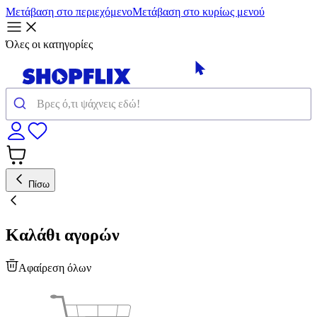
Μετάβαση στο περιεχόμενο
Μετάβαση στο κυρίως μενού
Όλες οι κατηγορίες
Πίσω
Καλάθι αγορών
Αφαίρεση όλων