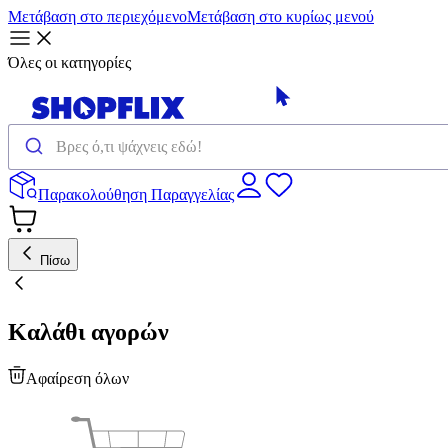
Μετάβαση στο περιεχόμενο
Μετάβαση στο κυρίως μενού
Όλες οι κατηγορίες
Παρακολούθηση Παραγγελίας
Πίσω
Καλάθι αγορών
Αφαίρεση όλων