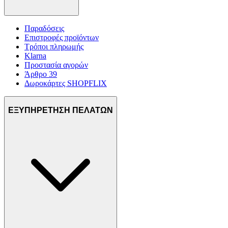
Παραδόσεις
Επιστροφές προϊόντων
Τρόποι πληρωμής
Klarna
Προστασία αγορών
Άρθρο 39
Δωροκάρτες SHOPFLIX
ΕΞΥΠΗΡΕΤΗΣΗ ΠΕΛΑΤΩΝ