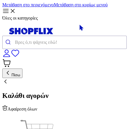
Μετάβαση στο περιεχόμενο
Μετάβαση στο κυρίως μενού
Όλες οι κατηγορίες
Πίσω
Καλάθι αγορών
Αφαίρεση όλων