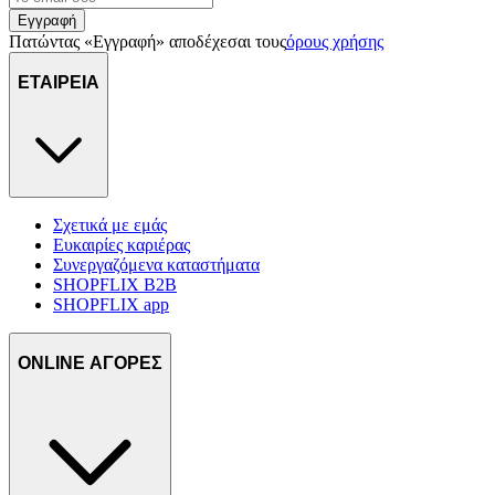
πληροφορίες σχετικά με την από μέρους σας χρήση της
Εγγραφή
τοποθεσίας μας στους συνεργάτες μέσων κοινωνικής
Πατώντας «Εγγραφή» αποδέχεσαι τους
όρους χρήσης
δικτύωσης, διαφημίσεων και ανάλυσης.
ΕΤΑΙΡΕΙΑ
Σχετικά με εμάς
Ευκαιρίες καριέρας
Συνεργαζόμενα καταστήματα
SHOPFLIX B2B
SHOPFLIX app
ONLINE ΑΓΟΡΕΣ