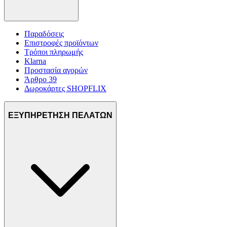
Παραδόσεις
Επιστροφές προϊόντων
Τρόποι πληρωμής
Klarna
Προστασία αγορών
Άρθρο 39
Δωροκάρτες SHOPFLIX
ΕΞΥΠΗΡΕΤΗΣΗ ΠΕΛΑΤΩΝ