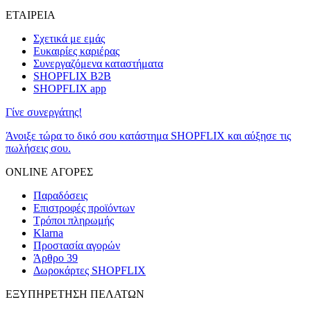
ΕΤΑΙΡΕΙΑ
Σχετικά με εμάς
Ευκαιρίες καριέρας
Συνεργαζόμενα καταστήματα
SHOPFLIX B2B
SHOPFLIX app
Γίνε συνεργάτης!
Άνοιξε τώρα το δικό σου κατάστημα SHOPFLIX και αύξησε τις
πωλήσεις σου.
ONLINE ΑΓΟΡΕΣ
Παραδόσεις
Επιστροφές προϊόντων
Τρόποι πληρωμής
Klarna
Προστασία αγορών
Άρθρο 39
Δωροκάρτες SHOPFLIX
ΕΞΥΠΗΡΕΤΗΣΗ ΠΕΛΑΤΩΝ