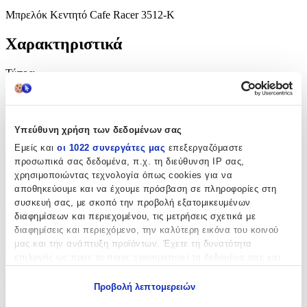
Μπρελόκ Κεντητό Cafe Racer 3512-K
Χαρακτηριστικά
Τύπος
:
Μπρελόκ
Υλικό
:
Υπεύθυνη χρήση των δεδομένων σας
Υφασμάτινο
Εμείς και
οι 1022 συνεργάτες μας
επεξεργαζόμαστε
προσωπικά σας δεδομένα, π.χ. τη διεύθυνση IP σας,
Κατασκευαστής
:
χρησιμοποιώντας τεχνολογία όπως cookies για να
αποθηκεύουμε και να έχουμε πρόσβαση σε πληροφορίες στη
OEM
συσκευή σας, με σκοπό την προβολή εξατομικευμένων
διαφημίσεων και περιεχομένου, τις μετρήσεις σχετικά με
Χαρακτηριστικά
διαφημίσεις και περιεχόμενο, την καλύτερη εικόνα του κοινού
μας και την ανάπτυξη προϊόντων. Έχετε τη δυνατότητα
+
επιλογής ως προς το ποιος χρησιμοποιεί τα δεδομένα σας και
για ποιους σκοπούς.
Χαρακτηριστικά
Προβολή λεπτομερειών
Εάν μας επιτρέπετε, θα θέλαμε επίσης:
Τύπος
: