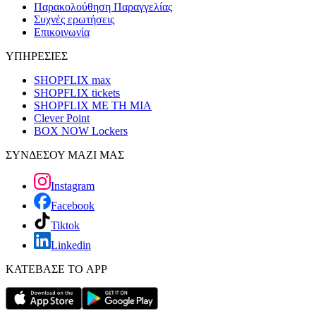
Παρακολούθηση Παραγγελίας
Συχνές ερωτήσεις
Επικοινωνία
ΥΠΗΡΕΣΙΕΣ
SHOPFLIX max
SHOPFLIX tickets
SHOPFLIX ΜΕ ΤΗ ΜΙΑ
Clever Point
BOX NOW Lockers
ΣΥΝΔΕΣΟΥ ΜΑΖΙ ΜΑΣ
Instagram
Facebook
Tiktok
Linkedin
ΚΑΤΕΒΑΣΕ ΤΟ APP