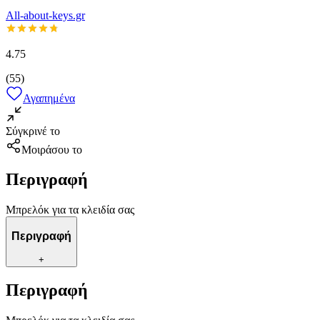
All-about-keys.gr
4.75
(
55
)
Αγαπημένα
Σύγκρινέ το
Μοιράσου το
Περιγραφή
Μπρελόκ για τα κλειδία σας
Περιγραφή
+
Περιγραφή