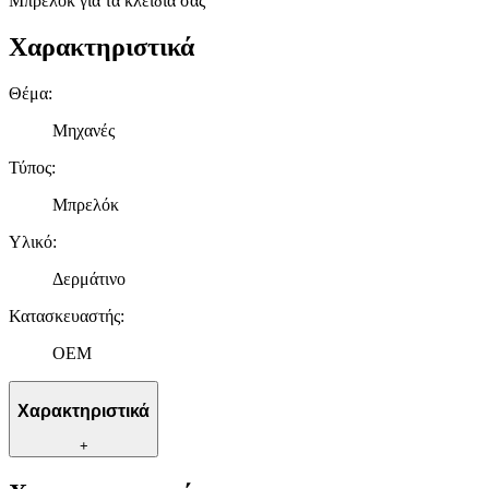
Μπρελόκ για τα κλειδία σας
Χαρακτηριστικά
Θέμα
:
Μηχανές
Τύπος
:
Μπρελόκ
Υλικό
:
Δερμάτινο
Κατασκευαστής
:
OEM
Χαρακτηριστικά
+