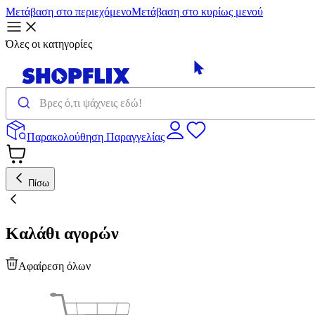
Μετάβαση στο περιεχόμενο
Μετάβαση στο κυρίως μενού
Όλες οι κατηγορίες
Παρακολούθηση Παραγγελίας
Πίσω
Καλάθι αγορών
Αφαίρεση όλων