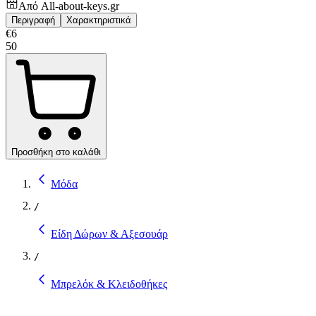
Από
All-about-keys.gr
Περιγραφή
Χαρακτηριστικά
€
6
50
Προσθήκη στο καλάθι
Μόδα
/
Είδη Δώρων & Αξεσουάρ
/
Μπρελόκ & Κλειδοθήκες