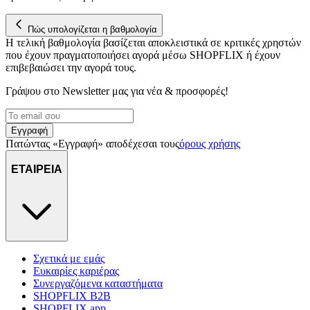
για να αποθηκεύουμε και να έχουμε πρόσβαση σε πληροφορίες
στη συσκευή σας, με σκοπό την προβολή εξατομικευμένων
διαφημίσεων και περιεχομένου, τις μετρήσεις σχετικά με
Πώς υπολογίζεται η βαθμολογία
Η τελική βαθμολογία βασίζεται αποκλειστικά σε κριτικές χρηστών
διαφημίσεις και περιεχόμενο, την καλύτερη εικόνα του κοινού
που έχουν πραγματοποιήσει αγορά μέσω SHOPFLIX ή έχουν
μας και την ανάπτυξη προϊόντων. Επίσης, κοινοποιούμε
επιβεβαιώσει την αγορά τους.
πληροφορίες σχετικά με την από μέρους σας χρήση της
τοποθεσίας μας στους συνεργάτες μέσων κοινωνικής
Γράψου στο Νewsletter μας για νέα & προσφορές!
δικτύωσης, διαφημίσεων και ανάλυσης.
Εγγραφή
Πατώντας «Εγγραφή» αποδέχεσαι τους
όρους χρήσης
ΕΤΑΙΡΕΙΑ
Σχετικά με εμάς
Ευκαιρίες καριέρας
Συνεργαζόμενα καταστήματα
SHOPFLIX B2B
SHOPFLIX app