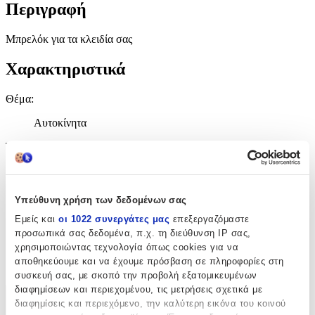
Περιγραφή
Μπρελόκ για τα κλειδία σας
Χαρακτηριστικά
Θέμα
:
Αυτοκίνητα
Τύπος
:
Μπρελόκ
Υλικό
:
Υπεύθυνη χρήση των δεδομένων σας
Δερμάτινο
Εμείς και
οι 1022 συνεργάτες μας
επεξεργαζόμαστε
προσωπικά σας δεδομένα, π.χ. τη διεύθυνση IP σας,
Κατασκευαστής
:
χρησιμοποιώντας τεχνολογία όπως cookies για να
αποθηκεύουμε και να έχουμε πρόσβαση σε πληροφορίες στη
OEM
συσκευή σας, με σκοπό την προβολή εξατομικευμένων
διαφημίσεων και περιεχομένου, τις μετρήσεις σχετικά με
Χαρακτηριστικά
διαφημίσεις και περιεχόμενο, την καλύτερη εικόνα του κοινού