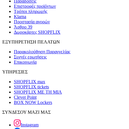
Παραδόσεις
Επιστροφές προϊόντων
Τρόποι πληρωμής
Klarna
Προστασία αγορών
Άρθρο 39
Δωροκάρτες SHOPFLIX
ΕΞΥΠΗΡΕΤΗΣΗ ΠΕΛΑΤΩΝ
Παρακολούθηση Παραγγελίας
Συχνές ερωτήσεις
Επικοινωνία
ΥΠΗΡΕΣΙΕΣ
SHOPFLIX max
SHOPFLIX tickets
SHOPFLIX ΜΕ ΤΗ ΜΙΑ
Clever Point
BOX NOW Lockers
ΣΥΝΔΕΣΟΥ ΜΑΖΙ ΜΑΣ
Instagram