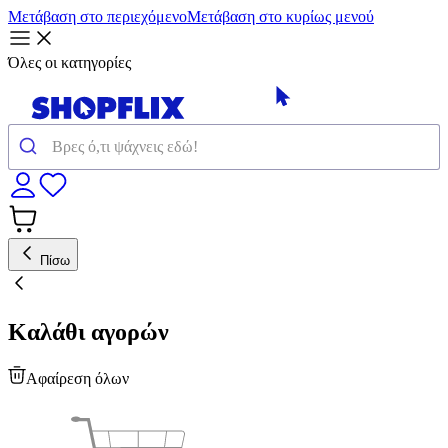
Μετάβαση στο περιεχόμενο
Μετάβαση στο κυρίως μενού
Όλες οι κατηγορίες
Πίσω
Καλάθι αγορών
Αφαίρεση όλων