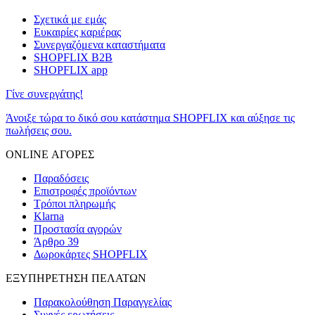
Σχετικά με εμάς
Ευκαιρίες καριέρας
Συνεργαζόμενα καταστήματα
SHOPFLIX B2B
SHOPFLIX app
Γίνε συνεργάτης!
Άνοιξε τώρα το δικό σου κατάστημα SHOPFLIX και αύξησε τις
πωλήσεις σου.
ONLINE ΑΓΟΡΕΣ
Παραδόσεις
Επιστροφές προϊόντων
Τρόποι πληρωμής
Klarna
Προστασία αγορών
Άρθρο 39
Δωροκάρτες SHOPFLIX
ΕΞΥΠΗΡΕΤΗΣΗ ΠΕΛΑΤΩΝ
Παρακολούθηση Παραγγελίας
Συχνές ερωτήσεις