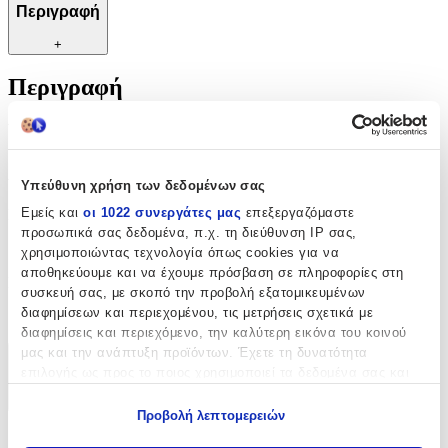
Περιγραφή
+
Περιγραφή
Ψαλίδι Ραπτικής,μοδιστρικής , υφασμάτων 15 cm
Χαρακτηριστικά
Υπεύθυνη χρήση των δεδομένων σας
Εμείς και
οι 1022 συνεργάτες μας
επεξεργαζόμαστε
Κατασκευαστής
:
προσωπικά σας δεδομένα, π.χ. τη διεύθυνση IP σας,
Pony
χρησιμοποιώντας τεχνολογία όπως cookies για να
αποθηκεύουμε και να έχουμε πρόσβαση σε πληροφορίες στη
Είδος
:
συσκευή σας, με σκοπό την προβολή εξατομικευμένων
διαφημίσεων και περιεχομένου, τις μετρήσεις σχετικά με
Διάφορα Εργαλεία
διαφημίσεις και περιεχόμενο, την καλύτερη εικόνα του κοινού
μας και την ανάπτυξη προϊόντων. Έχετε τη δυνατότητα
Χαρακτηριστικά
επιλογής ως προς το ποιος χρησιμοποιεί τα δεδομένα σας και
για ποιους σκοπούς.
+
Προβολή λεπτομερειών
Εάν μας επιτρέπετε, θα θέλαμε επίσης:
Χαρακτηριστικά