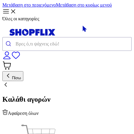
Μετάβαση στο περιεχόμενο
Μετάβαση στο κυρίως μενού
Όλες οι κατηγορίες
Πίσω
Καλάθι αγορών
Αφαίρεση όλων