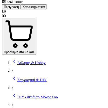
Από
Tunic
Περιγραφή
Χαρακτηριστικά
€
9
00
Προσθήκη στο καλάθι
Άθληση & Hobby
/
Ζωγραφική & DIY
/
DIY - Φτιάξτο Μόνος Σου
/