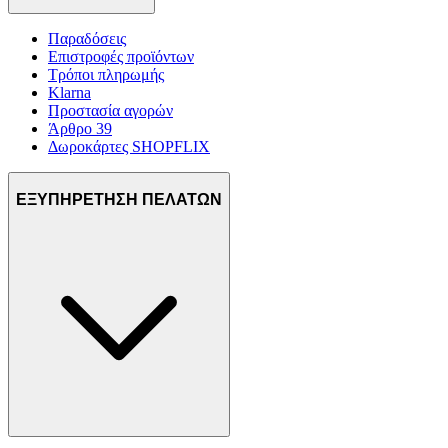
Παραδόσεις
Επιστροφές προϊόντων
Τρόποι πληρωμής
Klarna
Προστασία αγορών
Άρθρο 39
Δωροκάρτες SHOPFLIX
ΕΞΥΠΗΡΕΤΗΣΗ ΠΕΛΑΤΩΝ