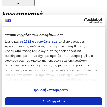
+
Χαρακτηριστικά
Fashion Grave
Χρώμα
:
Υπεύθυνη χρήση των δεδομένων σας
Εμείς και
οι 1022 συνεργάτες μας
επεξεργαζόμαστε
Κίτρινο
προσωπικά σας δεδομένα, π.χ. τη διεύθυνση IP σας,
Καράτια
:
χρησιμοποιώντας τεχνολογία όπως cookies για να
αποθηκεύουμε και να έχουμε πρόσβαση σε πληροφορίες στη
9
συσκευή σας, με σκοπό την προβολή εξατομικευμένων
διαφημίσεων και περιεχομένου, τις μετρήσεις σχετικά με
14
διαφημίσεις και περιεχόμενο, την καλύτερη εικόνα του κοινού
18
μας και την ανάπτυξη προϊόντων. Έχετε τη δυνατότητα
επιλογής ως προς το ποιος χρησιμοποιεί τα δεδομένα σας και
K
για ποιους σκοπούς.
Επιχρυσωμένη
:
Προβολή λεπτομερειών
Εάν μας επιτρέπετε, θα θέλαμε επίσης:
Όχι
Να συλλέξουμε πληροφορίες σχετικά με τη γεωγραφική
Αποδοχή όλων
Σετ
:
σας τοποθεσία, οι οποίες μπορεί να είναι ακριβείς σε