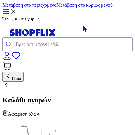
Μετάβαση στο περιεχόμενο
Μετάβαση στο κυρίως μενού
Όλες οι κατηγορίες
Πίσω
Καλάθι αγορών
Αφαίρεση όλων