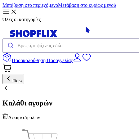
Μετάβαση στο περιεχόμενο
Μετάβαση στο κυρίως μενού
Όλες οι κατηγορίες
Παρακολούθηση Παραγγελίας
Πίσω
Καλάθι αγορών
Αφαίρεση όλων