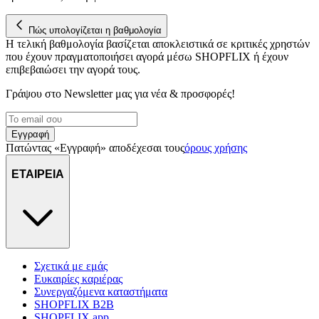
για να αποθηκεύουμε και να έχουμε πρόσβαση σε πληροφορίες
στη συσκευή σας, με σκοπό την προβολή εξατομικευμένων
διαφημίσεων και περιεχομένου, τις μετρήσεις σχετικά με
Πώς υπολογίζεται η βαθμολογία
Η τελική βαθμολογία βασίζεται αποκλειστικά σε κριτικές χρηστών
διαφημίσεις και περιεχόμενο, την καλύτερη εικόνα του κοινού
που έχουν πραγματοποιήσει αγορά μέσω SHOPFLIX ή έχουν
μας και την ανάπτυξη προϊόντων. Επίσης, κοινοποιούμε
επιβεβαιώσει την αγορά τους.
πληροφορίες σχετικά με την από μέρους σας χρήση της
τοποθεσίας μας στους συνεργάτες μέσων κοινωνικής
Γράψου στο Νewsletter μας για νέα & προσφορές!
δικτύωσης, διαφημίσεων και ανάλυσης.
Εγγραφή
Πατώντας «Εγγραφή» αποδέχεσαι τους
όρους χρήσης
ΕΤΑΙΡΕΙΑ
Σχετικά με εμάς
Ευκαιρίες καριέρας
Συνεργαζόμενα καταστήματα
SHOPFLIX B2B
SHOPFLIX app