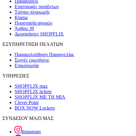
Παραδόσεις
Επιστροφές προϊόντων
Τρόποι πληρωμής
Klarna
Προστασία αγορών
Άρθρο 39
Δωροκάρτες SHOPFLIX
ΕΞΥΠΗΡΕΤΗΣΗ ΠΕΛΑΤΩΝ
Παρακολούθηση Παραγγελίας
Συχνές ερωτήσεις
Επικοινωνία
ΥΠΗΡΕΣΙΕΣ
SHOPFLIX max
SHOPFLIX tickets
SHOPFLIX ΜΕ ΤΗ ΜΙΑ
Clever Point
BOX NOW Lockers
ΣΥΝΔΕΣΟΥ ΜΑΖΙ ΜΑΣ
Instagram