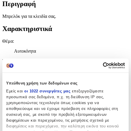
Περιγραφή
Μπρελόκ για τα κλειδία σας.
Χαρακτηριστικά
Θέμα
:
Αυτοκίνητα
Τύπος
:
Μπρελόκ
Υλικό
:
Υπεύθυνη χρήση των δεδομένων σας
Δερμάτινο
Εμείς και
οι 1022 συνεργάτες μας
επεξεργαζόμαστε
προσωπικά σας δεδομένα, π.χ. τη διεύθυνση IP σας,
Κατασκευαστής
:
χρησιμοποιώντας τεχνολογία όπως cookies για να
αποθηκεύουμε και να έχουμε πρόσβαση σε πληροφορίες στη
OEM
συσκευή σας, με σκοπό την προβολή εξατομικευμένων
διαφημίσεων και περιεχομένου, τις μετρήσεις σχετικά με
Χαρακτηριστικά
διαφημίσεις και περιεχόμενο, την καλύτερη εικόνα του κοινού