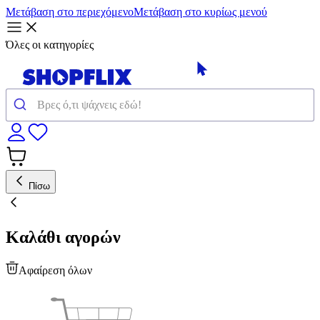
Μετάβαση στο περιεχόμενο
Μετάβαση στο κυρίως μενού
Όλες οι κατηγορίες
Πίσω
Καλάθι αγορών
Αφαίρεση όλων