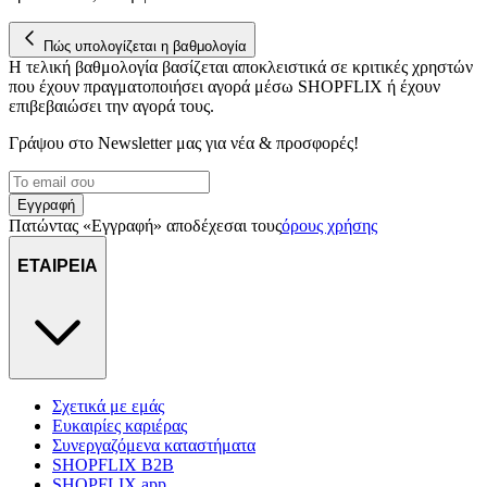
για να αποθηκεύουμε και να έχουμε πρόσβαση σε πληροφορίες
στη συσκευή σας, με σκοπό την προβολή εξατομικευμένων
διαφημίσεων και περιεχομένου, τις μετρήσεις σχετικά με
Πώς υπολογίζεται η βαθμολογία
Η τελική βαθμολογία βασίζεται αποκλειστικά σε κριτικές χρηστών
διαφημίσεις και περιεχόμενο, την καλύτερη εικόνα του κοινού
που έχουν πραγματοποιήσει αγορά μέσω SHOPFLIX ή έχουν
μας και την ανάπτυξη προϊόντων. Επίσης, κοινοποιούμε
επιβεβαιώσει την αγορά τους.
πληροφορίες σχετικά με την από μέρους σας χρήση της
τοποθεσίας μας στους συνεργάτες μέσων κοινωνικής
Γράψου στο Νewsletter μας για νέα & προσφορές!
δικτύωσης, διαφημίσεων και ανάλυσης.
Εγγραφή
Πατώντας «Εγγραφή» αποδέχεσαι τους
όρους χρήσης
ΕΤΑΙΡΕΙΑ
Σχετικά με εμάς
Ευκαιρίες καριέρας
Συνεργαζόμενα καταστήματα
SHOPFLIX B2B
SHOPFLIX app