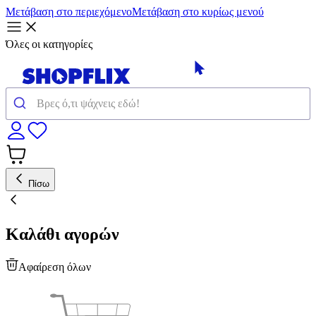
Μετάβαση στο περιεχόμενο
Μετάβαση στο κυρίως μενού
Όλες οι κατηγορίες
Πίσω
Καλάθι αγορών
Αφαίρεση όλων