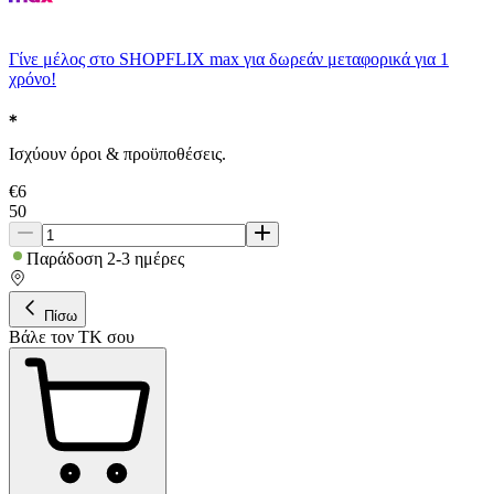
Γίνε μέλος στο SHOPFLIX max για δωρεάν μεταφορικά για 1
χρόνο!
Ισχύουν όροι & προϋποθέσεις.
€
6
50
Παράδοση 2-3 ημέρες
Πίσω
Βάλε τον ΤΚ σου