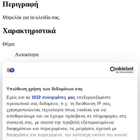
Περιγραφή
Μπρελόκ για τα κλειδία σας.
Χαρακτηριστικά
Θέμα
:
Αυτοκίνητα
Τύπος
:
Μπρελόκ
Υλικό
:
Υπεύθυνη χρήση των δεδομένων σας
Δερμάτινο
Εμείς και
οι 1022 συνεργάτες μας
επεξεργαζόμαστε
προσωπικά σας δεδομένα, π.χ. τη διεύθυνση IP σας,
Κατασκευαστής
:
χρησιμοποιώντας τεχνολογία όπως cookies για να
αποθηκεύουμε και να έχουμε πρόσβαση σε πληροφορίες στη
OEM
συσκευή σας, με σκοπό την προβολή εξατομικευμένων
διαφημίσεων και περιεχομένου, τις μετρήσεις σχετικά με
Χαρακτηριστικά
διαφημίσεις και περιεχόμενο, την καλύτερη εικόνα του κοινού