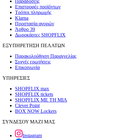
Παραδόσεις
Επιστροφές προϊόντων
Τρόποι πληρωμής
Klarna
Προστασία αγορών
Άρθρο 39
Δωροκάρτες SHOPFLIX
ΕΞΥΠΗΡΕΤΗΣΗ ΠΕΛΑΤΩΝ
Παρακολούθηση Παραγγελίας
Συχνές ερωτήσεις
Επικοινωνία
ΥΠΗΡΕΣΙΕΣ
SHOPFLIX max
SHOPFLIX tickets
SHOPFLIX ΜΕ ΤΗ ΜΙΑ
Clever Point
BOX NOW Lockers
ΣΥΝΔΕΣΟΥ ΜΑΖΙ ΜΑΣ
Instagram