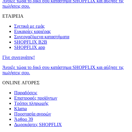
Άνοιξε τώρα το δικό σου κατάστημα SHOPFLIX και αύξησε τις
πωλήσεις σου.
ΕΤΑΙΡΕΙΑ
Σχετικά με εμάς
Ευκαιρίες καριέρας
Συνεργαζόμενα καταστήματα
SHOPFLIX B2B
SHOPFLIX app
Γίνε συνεργάτης!
Άνοιξε τώρα το δικό σου κατάστημα SHOPFLIX και αύξησε τις
πωλήσεις σου.
ONLINE ΑΓΟΡΕΣ
Παραδόσεις
Επιστροφές προϊόντων
Τρόποι πληρωμής
Klarna
Προστασία αγορών
Άρθρο 39
Δωροκάρτες SHOPFLIX