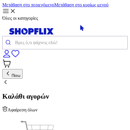
Μετάβαση στο περιεχόμενο
Μετάβαση στο κυρίως μενού
Όλες οι κατηγορίες
Πίσω
Καλάθι αγορών
Αφαίρεση όλων