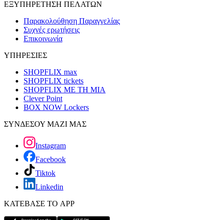
ΕΞΥΠΗΡΕΤΗΣΗ ΠΕΛΑΤΩΝ
Παρακολούθηση Παραγγελίας
Συχνές ερωτήσεις
Επικοινωνία
ΥΠΗΡΕΣΙΕΣ
SHOPFLIX max
SHOPFLIX tickets
SHOPFLIX ΜΕ ΤΗ ΜΙΑ
Clever Point
BOX NOW Lockers
ΣΥΝΔΕΣΟΥ ΜΑΖΙ ΜΑΣ
Instagram
Facebook
Tiktok
Linkedin
ΚΑΤΕΒΑΣΕ ΤΟ APP