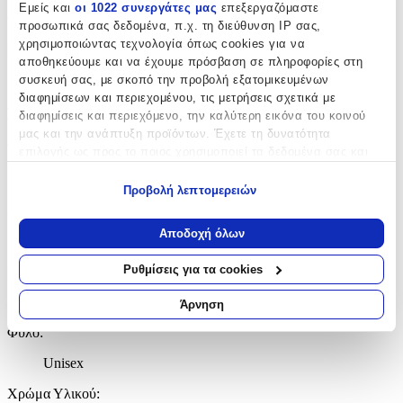
Χαρακτηριστικά
Εμείς και
οι 1022 συνεργάτες μας
επεξεργαζόμαστε
προσωπικά σας δεδομένα, π.χ. τη διεύθυνση IP σας,
χρησιμοποιώντας τεχνολογία όπως cookies για να
Κατασκευαστής
:
αποθηκεύουμε και να έχουμε πρόσβαση σε πληροφορίες στη
Goldsmith
συσκευή σας, με σκοπό την προβολή εξατομικευμένων
διαφημίσεων και περιεχομένου, τις μετρήσεις σχετικά με
Βασικά Χαρακτηριστικά
διαφημίσεις και περιεχόμενο, την καλύτερη εικόνα του κοινού
μας και την ανάπτυξη προϊόντων. Έχετε τη δυνατότητα
Υλικό
:
επιλογής ως προς το ποιος χρησιμοποιεί τα δεδομένα σας και
για ποιους σκοπούς.
Ανοξείδωτο Ατσάλι
Προβολή λεπτομερειών
Εάν μας επιτρέπετε, θα θέλαμε επίσης:
Δίχρωμη
:
Να συλλέξουμε πληροφορίες σχετικά με τη γεωγραφική
Αποδοχή όλων
Όχι
σας τοποθεσία, οι οποίες μπορεί να είναι ακριβείς σε
απόσταση μερικών μέτρων
Ρυθμίσεις για τα cookies
Επιχρυσωμένη
:
Να αναγνωρίσουμε τη συσκευή σας σαρώνοντας ενεργά
για συγκεκριμένα χαρακτηριστικά (δακτυλικό αποτύπωμα)
Ναι
Άρνηση
Μάθετε περισσότερα σχετικά με τον τρόπο επεξεργασίας των
Φύλο
:
προσωπικών σας δεδομένων και καθορίστε τις προτιμήσεις σας
στην
ενότητα “Λεπτομέρειες”
. Μπορείτε να αλλάξετε ή να
Unisex
ανακαλέσετε τη συγκατάθεσή σας ανά πάσα στιγμή από τη
Δήλωση Cookies.
Χρώμα Υλικού
: