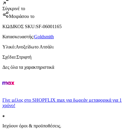
Σύγκρινέ το
Μοιράσου το
ΚΩΔΙΚΟΣ SKU
:
SF-06001165
Κατασκευαστής
:
Goldsmith
Υλικό
:
Ανοξείδωτο Ατσάλι
Σχέδιο
:
Στριφτή
Δες όλα τα χαρακτηριστικά
Γίνε μέλος στο SHOPFLIX max για δωρεάν μεταφορικά για 1
χρόνο!
Ισχύουν όροι & προϋποθέσεις.