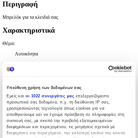
Περιγραφή
Μπρελόκ για τα κλειδιά σας
Χαρακτηριστικά
Θέμα
:
Αυτοκίνητα
Τύπος
:
Μπρελόκ
Υλικό
:
Υπεύθυνη χρήση των δεδομένων σας
Μεταλλικό
Εμείς και
οι 1022 συνεργάτες μας
επεξεργαζόμαστε
προσωπικά σας δεδομένα, π.χ. τη διεύθυνση IP σας,
Κατασκευαστής
:
χρησιμοποιώντας τεχνολογία όπως cookies για να
αποθηκεύουμε και να έχουμε πρόσβαση σε πληροφορίες στη
OEM
συσκευή σας, με σκοπό την προβολή εξατομικευμένων
διαφημίσεων και περιεχομένου, τις μετρήσεις σχετικά με
Χαρακτηριστικά
διαφημίσεις και περιεχόμενο, την καλύτερη εικόνα του κοινού