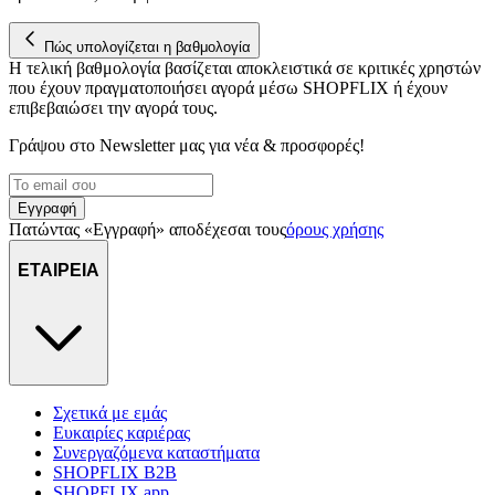
για να αποθηκεύουμε και να έχουμε πρόσβαση σε πληροφορίες
στη συσκευή σας, με σκοπό την προβολή εξατομικευμένων
διαφημίσεων και περιεχομένου, τις μετρήσεις σχετικά με
Πώς υπολογίζεται η βαθμολογία
Η τελική βαθμολογία βασίζεται αποκλειστικά σε κριτικές χρηστών
διαφημίσεις και περιεχόμενο, την καλύτερη εικόνα του κοινού
που έχουν πραγματοποιήσει αγορά μέσω SHOPFLIX ή έχουν
μας και την ανάπτυξη προϊόντων. Επίσης, κοινοποιούμε
επιβεβαιώσει την αγορά τους.
πληροφορίες σχετικά με την από μέρους σας χρήση της
τοποθεσίας μας στους συνεργάτες μέσων κοινωνικής
Γράψου στο Νewsletter μας για νέα & προσφορές!
δικτύωσης, διαφημίσεων και ανάλυσης.
Εγγραφή
Πατώντας «Εγγραφή» αποδέχεσαι τους
όρους χρήσης
ΕΤΑΙΡΕΙΑ
Σχετικά με εμάς
Ευκαιρίες καριέρας
Συνεργαζόμενα καταστήματα
SHOPFLIX B2B
SHOPFLIX app