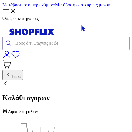
Μετάβαση στο περιεχόμενο
Μετάβαση στο κυρίως μενού
Όλες οι κατηγορίες
Πίσω
Καλάθι αγορών
Αφαίρεση όλων