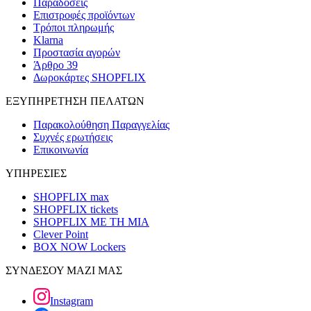
Παραδόσεις
Επιστροφές προϊόντων
Τρόποι πληρωμής
Klarna
Προστασία αγορών
Άρθρο 39
Δωροκάρτες SHOPFLIX
ΕΞΥΠΗΡΕΤΗΣΗ ΠΕΛΑΤΩΝ
Παρακολούθηση Παραγγελίας
Συχνές ερωτήσεις
Επικοινωνία
ΥΠΗΡΕΣΙΕΣ
SHOPFLIX max
SHOPFLIX tickets
SHOPFLIX ΜΕ ΤΗ ΜΙΑ
Clever Point
BOX NOW Lockers
ΣΥΝΔΕΣΟΥ ΜΑΖΙ ΜΑΣ
Instagram