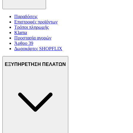
Παραδόσεις
Επιστροφές προϊόντων
Τρόποι πληρωμής
Klarna
Προστασία αγορών
Άρθρο 39
Δωροκάρτες SHOPFLIX
ΕΞΥΠΗΡΕΤΗΣΗ ΠΕΛΑΤΩΝ