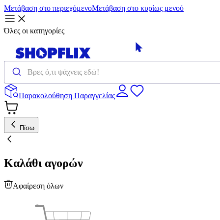
Μετάβαση στο περιεχόμενο
Μετάβαση στο κυρίως μενού
Όλες οι κατηγορίες
Παρακολούθηση Παραγγελίας
Πίσω
Καλάθι αγορών
Αφαίρεση όλων