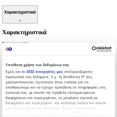
Χαρακτηριστικά
+
Χαρακτηριστικά
Κατασκευαστής
:
OEM
Είδος
:
Υπεύθυνη χρήση των δεδομένων σας
Μουσικό Κουτί
Εμείς και
οι 1022 συνεργάτες μας
επεξεργαζόμαστε
προσωπικά σας δεδομένα, π.χ. τη διεύθυνση IP σας,
Αξιολογήσεις
χρησιμοποιώντας τεχνολογία όπως cookies για να
αποθηκεύουμε και να έχουμε πρόσβαση σε πληροφορίες στη
Προς το παρόν δεν υπάρχουν άλλες αξιολογήσεις. Όταν
συσκευή σας, με σκοπό την προβολή εξατομικευμένων
προστεθούν, θα εμφανιστούν εδώ.
διαφημίσεων και περιεχομένου, τις μετρήσεις σχετικά με
διαφημίσεις και περιεχόμενο, την καλύτερη εικόνα του κοινού
μας και την ανάπτυξη προϊόντων. Έχετε τη δυνατότητα
Πώς υπολογίζεται η βαθμολογία
επιλογής ως προς το ποιος χρησιμοποιεί τα δεδομένα σας και
Η τελική βαθμολογία βασίζεται αποκλειστικά σε κριτικές χρηστών