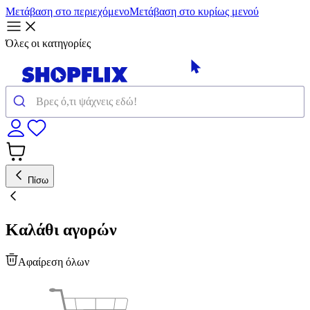
Μετάβαση στο περιεχόμενο
Μετάβαση στο κυρίως μενού
Όλες οι κατηγορίες
Πίσω
Καλάθι αγορών
Αφαίρεση όλων