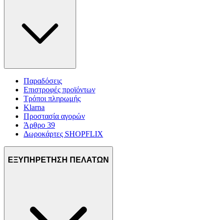
διαφημίσεων και περιεχομένου, τις μετρήσεις σχετικά με
διαφημίσεις και περιεχόμενο, την καλύτερη εικόνα του κοινού
μας και την ανάπτυξη προϊόντων. Επίσης, κοινοποιούμε
πληροφορίες σχετικά με την από μέρους σας χρήση της
τοποθεσίας μας στους συνεργάτες μέσων κοινωνικής
δικτύωσης, διαφημίσεων και ανάλυσης.
Παραδόσεις
Επιστροφές προϊόντων
Τρόποι πληρωμής
Klarna
Προστασία αγορών
Άρθρο 39
Δωροκάρτες SHOPFLIX
ΕΞΥΠΗΡΕΤΗΣΗ ΠΕΛΑΤΩΝ