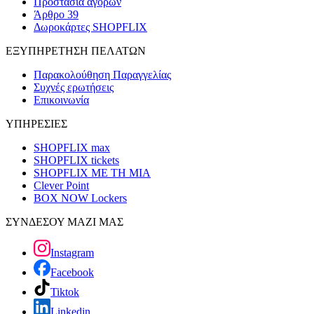
Προστασία αγορών
Άρθρο 39
Δωροκάρτες SHOPFLIX
ΕΞΥΠΗΡΕΤΗΣΗ ΠΕΛΑΤΩΝ
Παρακολούθηση Παραγγελίας
Συχνές ερωτήσεις
Επικοινωνία
ΥΠΗΡΕΣΙΕΣ
SHOPFLIX max
SHOPFLIX tickets
SHOPFLIX ΜΕ ΤΗ ΜΙΑ
Clever Point
BOX NOW Lockers
ΣΥΝΔΕΣΟΥ ΜΑΖΙ ΜΑΣ
Instagram
Facebook
Tiktok
Linkedin