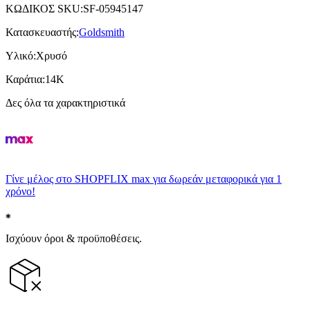
ΚΩΔΙΚΟΣ SKU
:
SF-05945147
Κατασκευαστής
:
Goldsmith
Υλικό
:
Χρυσό
Καράτια
:
14Κ
Δες όλα τα χαρακτηριστικά
Γίνε μέλος στο SHOPFLIX max για δωρεάν μεταφορικά για 1
χρόνο!
Ισχύουν όροι & προϋποθέσεις.