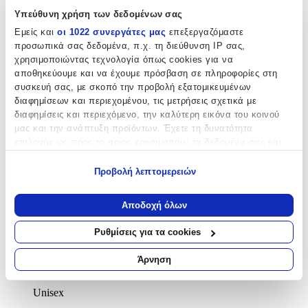
Υπεύθυνη χρήση των δεδομένων σας
Goldsmith
Εμείς και
οι 1022 συνεργάτες μας
επεξεργαζόμαστε
Βασικά Χαρακτηριστικά
προσωπικά σας δεδομένα, π.χ. τη διεύθυνση IP σας,
χρησιμοποιώντας τεχνολογία όπως cookies για να
Υλικό
:
αποθηκεύουμε και να έχουμε πρόσβαση σε πληροφορίες στη
συσκευή σας, με σκοπό την προβολή εξατομικευμένων
Χρυσό
διαφημίσεων και περιεχομένου, τις μετρήσεις σχετικά με
διαφημίσεις και περιεχόμενο, την καλύτερη εικόνα του κοινού
Καράτια
:
μας και την ανάπτυξη προϊόντων. Έχετε τη δυνατότητα
14
επιλογής ως προς το ποιος χρησιμοποιεί τα δεδομένα σας και
για ποιους σκοπούς.
Κ
Προβολή λεπτομερειών
Δίχρωμη
:
Εάν μας επιτρέπετε, θα θέλαμε επίσης:
Όχι
Να συλλέξουμε πληροφορίες σχετικά με τη γεωγραφική
Αποδοχή όλων
σας τοποθεσία, οι οποίες μπορεί να είναι ακριβείς σε
Επιχρυσωμένη
:
απόσταση μερικών μέτρων
Ρυθμίσεις για τα cookies
Να αναγνωρίσουμε τη συσκευή σας σαρώνοντας ενεργά
Όχι
για συγκεκριμένα χαρακτηριστικά (δακτυλικό αποτύπωμα)
Άρνηση
Φύλο
:
Μάθετε περισσότερα σχετικά με τον τρόπο επεξεργασίας των
προσωπικών σας δεδομένων και καθορίστε τις προτιμήσεις σας
Unisex
στην
ενότητα “Λεπτομέρειες”
. Μπορείτε να αλλάξετε ή να