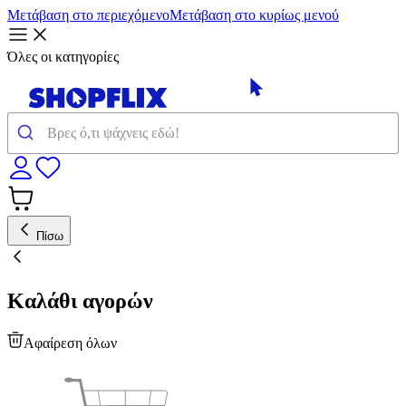
Μετάβαση στο περιεχόμενο
Μετάβαση στο κυρίως μενού
Όλες οι κατηγορίες
Πίσω
Καλάθι αγορών
Αφαίρεση όλων