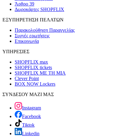
Άρθρο 39
Δωροκάρτες SHOPFLIX
ΕΞΥΠΗΡΕΤΗΣΗ ΠΕΛΑΤΩΝ
Παρακολούθηση Παραγγελίας
Συχνές ερωτήσεις
Επικοινωνία
ΥΠΗΡΕΣΙΕΣ
SHOPFLIX max
SHOPFLIX tickets
SHOPFLIX ΜΕ ΤΗ ΜΙΑ
Clever Point
BOX NOW Lockers
ΣΥΝΔΕΣΟΥ ΜΑΖΙ ΜΑΣ
Instagram
Facebook
Tiktok
Linkedin