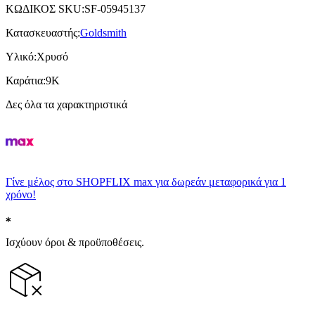
ΚΩΔΙΚΟΣ SKU
:
SF-05945137
Κατασκευαστής
:
Goldsmith
Υλικό
:
Χρυσό
Καράτια
:
9Κ
Δες όλα τα χαρακτηριστικά
Γίνε μέλος στο SHOPFLIX max για δωρεάν μεταφορικά για 1
χρόνο!
Ισχύουν όροι & προϋποθέσεις.