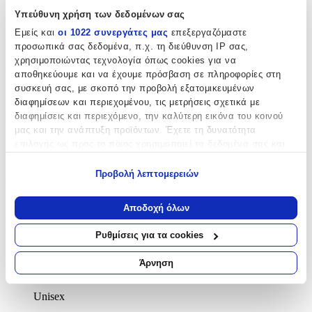
Υπεύθυνη χρήση των δεδομένων σας
Goldsmith
Εμείς και
οι 1022 συνεργάτες μας
επεξεργαζόμαστε
Βασικά Χαρακτηριστικά
προσωπικά σας δεδομένα, π.χ. τη διεύθυνση IP σας,
χρησιμοποιώντας τεχνολογία όπως cookies για να
Υλικό
:
αποθηκεύουμε και να έχουμε πρόσβαση σε πληροφορίες στη
συσκευή σας, με σκοπό την προβολή εξατομικευμένων
Χρυσό
διαφημίσεων και περιεχομένου, τις μετρήσεις σχετικά με
διαφημίσεις και περιεχόμενο, την καλύτερη εικόνα του κοινού
Καράτια
:
μας και την ανάπτυξη προϊόντων. Έχετε τη δυνατότητα
9
επιλογής ως προς το ποιος χρησιμοποιεί τα δεδομένα σας και
για ποιους σκοπούς.
Κ
Προβολή λεπτομερειών
Δίχρωμη
:
Εάν μας επιτρέπετε, θα θέλαμε επίσης:
Όχι
Να συλλέξουμε πληροφορίες σχετικά με τη γεωγραφική
Αποδοχή όλων
σας τοποθεσία, οι οποίες μπορεί να είναι ακριβείς σε
Επιχρυσωμένη
:
απόσταση μερικών μέτρων
Ρυθμίσεις για τα cookies
Να αναγνωρίσουμε τη συσκευή σας σαρώνοντας ενεργά
Όχι
για συγκεκριμένα χαρακτηριστικά (δακτυλικό αποτύπωμα)
Άρνηση
Φύλο
:
Μάθετε περισσότερα σχετικά με τον τρόπο επεξεργασίας των
προσωπικών σας δεδομένων και καθορίστε τις προτιμήσεις σας
Unisex
στην
ενότητα “Λεπτομέρειες”
. Μπορείτε να αλλάξετε ή να