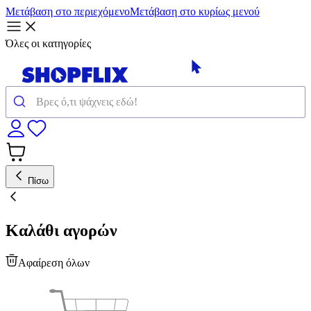
Μετάβαση στο περιεχόμενο
Μετάβαση στο κυρίως μενού
Όλες οι κατηγορίες
Πίσω
Καλάθι αγορών
Αφαίρεση όλων