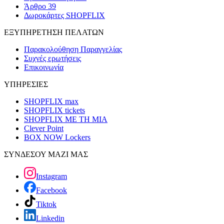
Άρθρο 39
Δωροκάρτες SHOPFLIX
ΕΞΥΠΗΡΕΤΗΣΗ ΠΕΛΑΤΩΝ
Παρακολούθηση Παραγγελίας
Συχνές ερωτήσεις
Επικοινωνία
ΥΠΗΡΕΣΙΕΣ
SHOPFLIX max
SHOPFLIX tickets
SHOPFLIX ΜΕ ΤΗ ΜΙΑ
Clever Point
BOX NOW Lockers
ΣΥΝΔΕΣΟΥ ΜΑΖΙ ΜΑΣ
Instagram
Facebook
Tiktok
Linkedin