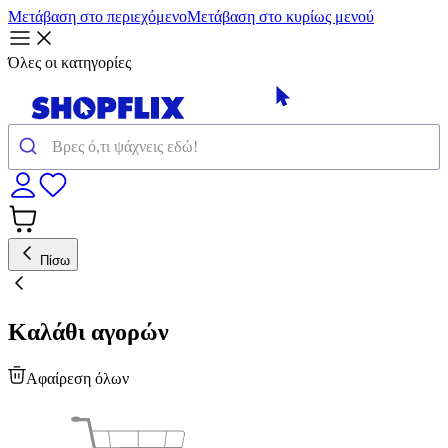
Μετάβαση στο περιεχόμενο
Μετάβαση στο κυρίως μενού
Όλες οι κατηγορίες
Πίσω
Καλάθι αγορών
Αφαίρεση όλων