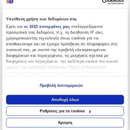
Auto Gs
Χαρακτηριστικά
Υπεύθυνη χρήση των δεδομένων σας
Εμείς και
οι 1022 συνεργάτες μας
επεξεργαζόμαστε
+
προσωπικά σας δεδομένα, π.χ. τη διεύθυνση IP σας,
Χαρακτηριστικά
χρησιμοποιώντας τεχνολογία όπως cookies για να
αποθηκεύουμε και να έχουμε πρόσβαση σε πληροφορίες στη
συσκευή σας, με σκοπό την προβολή εξατομικευμένων
Τύπος
:
διαφημίσεων και περιεχομένου, τις μετρήσεις σχετικά με
διαφημίσεις και περιεχόμενο, την καλύτερη εικόνα του κοινού
Μπρελόκ
μας και την ανάπτυξη προϊόντων. Έχετε τη δυνατότητα
Υλικό
:
επιλογής ως προς το ποιος χρησιμοποιεί τα δεδομένα σας και
για ποιους σκοπούς.
Μεταλλικό
Προβολή λεπτομερειών
Εάν μας επιτρέπετε, θα θέλαμε επίσης:
Κατασκευαστής
:
Να συλλέξουμε πληροφορίες σχετικά με τη γεωγραφική
Αποδοχή όλων
Auto Gs
σας τοποθεσία, οι οποίες μπορεί να είναι ακριβείς σε
απόσταση μερικών μέτρων
Ρυθμίσεις για τα cookies
Αξιολογήσεις
Να αναγνωρίσουμε τη συσκευή σας σαρώνοντας ενεργά
για συγκεκριμένα χαρακτηριστικά (δακτυλικό αποτύπωμα)
Άρνηση
Προς το παρόν δεν υπάρχουν άλλες αξιολογήσεις. Όταν
Μάθετε περισσότερα σχετικά με τον τρόπο επεξεργασίας των