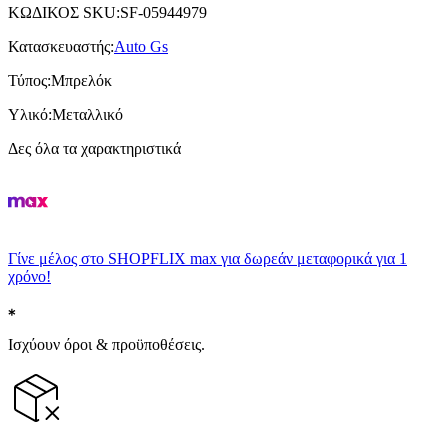
ΚΩΔΙΚΟΣ SKU
:
SF-05944979
Κατασκευαστής
:
Auto Gs
Τύπος
:
Μπρελόκ
Υλικό
:
Μεταλλικό
Δες όλα τα χαρακτηριστικά
Γίνε μέλος στο SHOPFLIX max για δωρεάν μεταφορικά για 1
χρόνο!
Ισχύουν όροι & προϋποθέσεις.