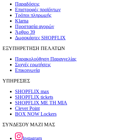
Παραδόσεις
Επιστροφές προϊόντων
Τρόποι πληρωμής
Klarna
Προστασία αγορών
Άρθρο 39
Δωροκάρτες SHOPFLIX
ΕΞΥΠΗΡΕΤΗΣΗ ΠΕΛΑΤΩΝ
Παρακολούθηση Παραγγελίας
Συχνές ερωτήσεις
Επικοινωνία
ΥΠΗΡΕΣΙΕΣ
SHOPFLIX max
SHOPFLIX tickets
SHOPFLIX ΜΕ ΤΗ ΜΙΑ
Clever Point
BOX NOW Lockers
ΣΥΝΔΕΣΟΥ ΜΑΖΙ ΜΑΣ
Instagram