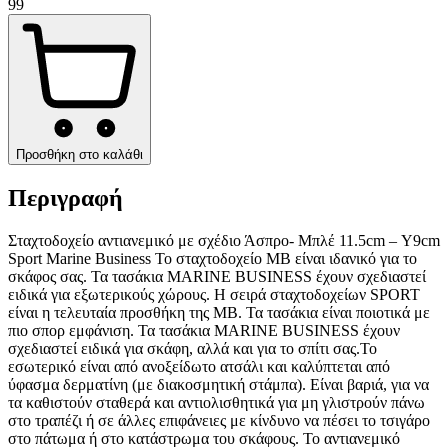
99
Προσθήκη στο καλάθι
Περιγραφή
Σταχτοδοχείο αντιανεμικό με σχέδιο Άσπρο- Μπλέ 11.5cm – Υ9cm
Sport Marine Business Το σταχτοδοχείο MB είναι ιδανικό για το
σκάφος σας. Τα τασάκια MARINE BUSINESS έχουν σχεδιαστεί
ειδικά για εξωτερικούς χώρους. Η σειρά σταχτοδοχείων SPORT
είναι η τελευταία προσθήκη της MB. Τα τασάκια είναι ποιοτικά με
πιο σπορ εμφάνιση. Τα τασάκια MARINE BUSINESS έχουν
σχεδιαστεί ειδικά για σκάφη, αλλά και για το σπίτι σας.Το
εσωτερικό είναι από ανοξείδωτο ατσάλι και καλύπτεται από
ύφασμα δερματίνη (με διακοσμητική στάμπα). Είναι βαριά, για να
τα καθιστούν σταθερά και αντιολισθητικά για μη γλιστρούν πάνω
στο τραπέζι ή σε άλλες επιφάνειες με κίνδυνο να πέσει το τσιγάρο
στο πάτωμα ή στο κατάστρωμα του σκάφους. Το αντιανεμικό