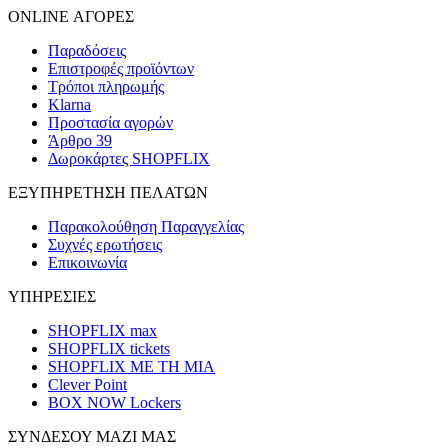
ONLINE ΑΓΟΡΕΣ
Παραδόσεις
Επιστροφές προϊόντων
Τρόποι πληρωμής
Klarna
Προστασία αγορών
Άρθρο 39
Δωροκάρτες SHOPFLIX
ΕΞΥΠΗΡΕΤΗΣΗ ΠΕΛΑΤΩΝ
Παρακολούθηση Παραγγελίας
Συχνές ερωτήσεις
Επικοινωνία
ΥΠΗΡΕΣΙΕΣ
SHOPFLIX max
SHOPFLIX tickets
SHOPFLIX ΜΕ ΤΗ ΜΙΑ
Clever Point
BOX NOW Lockers
ΣΥΝΔΕΣΟΥ ΜΑΖΙ ΜΑΣ