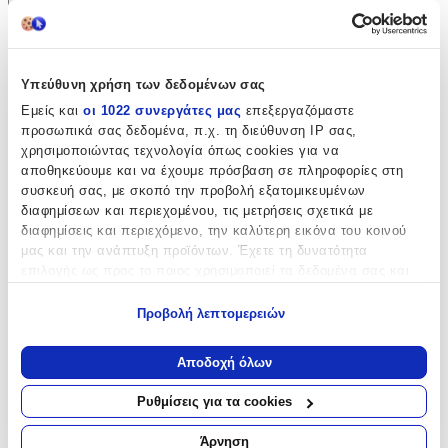
Χαρακτηριστικά
Κατασκευαστής
:
Υπεύθυνη χρήση των δεδομένων σας
Εμείς και
οι 1022 συνεργάτες μας
επεξεργαζόμαστε
Marine Business
προσωπικά σας δεδομένα, π.χ. τη διεύθυνση IP σας,
Τύπος
:
χρησιμοποιώντας τεχνολογία όπως cookies για να
αποθηκεύουμε και να έχουμε πρόσβαση σε πληροφορίες στη
Αντιανεμικό
συσκευή σας, με σκοπό την προβολή εξατομικευμένων
διαφημίσεων και περιεχομένου, τις μετρήσεις σχετικά με
Υλικό
:
διαφημίσεις και περιεχόμενο, την καλύτερη εικόνα του κοινού
Δέρμα
μας και την ανάπτυξη προϊόντων. Έχετε τη δυνατότητα
επιλογής ως προς το ποιος χρησιμοποιεί τα δεδομένα σας και
Χρώμα
:
για ποιους σκοπούς.
Προβολή λεπτομερειών
Μπλε
Εάν μας επιτρέπετε, θα θέλαμε επίσης:
Τεμάχια
:
Να συλλέξουμε πληροφορίες σχετικά με τη γεωγραφική
Αποδοχή όλων
σας τοποθεσία, οι οποίες μπορεί να είναι ακριβείς σε
1
απόσταση μερικών μέτρων
Ρυθμίσεις για τα cookies
Να αναγνωρίσουμε τη συσκευή σας σαρώνοντας ενεργά
Αξιολογήσεις
για συγκεκριμένα χαρακτηριστικά (δακτυλικό αποτύπωμα)
Άρνηση