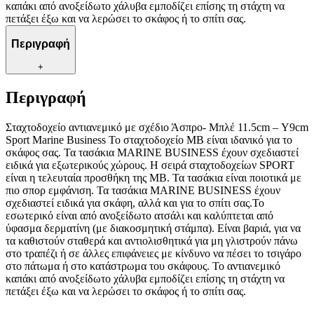
καπάκι από ανοξείδωτο χάλυβα εμποδίζει επίσης τη στάχτη να
πετάξει έξω και να λερώσει το σκάφος ή το σπίτι σας.
Περιγραφή
+
Περιγραφή
Σταχτοδοχείο αντιανεμικό με σχέδιο Άσπρο- Μπλέ 11.5cm – Υ9cm
Sport Marine Business Το σταχτοδοχείο MB είναι ιδανικό για το
σκάφος σας. Τα τασάκια MARINE BUSINESS έχουν σχεδιαστεί
ειδικά για εξωτερικούς χώρους. Η σειρά σταχτοδοχείων SPORT
είναι η τελευταία προσθήκη της MB. Τα τασάκια είναι ποιοτικά με
πιο σπορ εμφάνιση. Τα τασάκια MARINE BUSINESS έχουν
σχεδιαστεί ειδικά για σκάφη, αλλά και για το σπίτι σας.Το
εσωτερικό είναι από ανοξείδωτο ατσάλι και καλύπτεται από
ύφασμα δερματίνη (με διακοσμητική στάμπα). Είναι βαριά, για να
τα καθιστούν σταθερά και αντιολισθητικά για μη γλιστρούν πάνω
στο τραπέζι ή σε άλλες επιφάνειες με κίνδυνο να πέσει το τσιγάρο
στο πάτωμα ή στο κατάστρωμα του σκάφους. Το αντιανεμικό
καπάκι από ανοξείδωτο χάλυβα εμποδίζει επίσης τη στάχτη να
πετάξει έξω και να λερώσει το σκάφος ή το σπίτι σας.