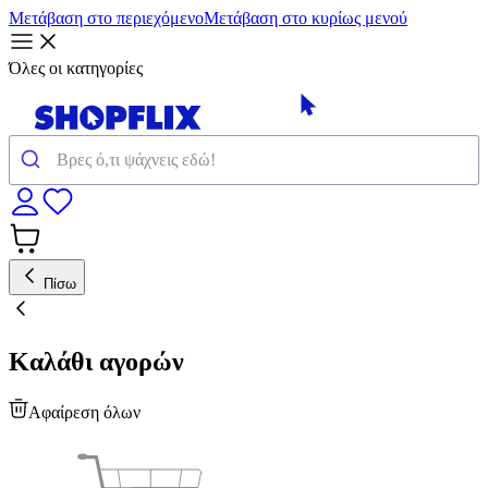
Μετάβαση στο περιεχόμενο
Μετάβαση στο κυρίως μενού
Όλες οι κατηγορίες
Πίσω
Καλάθι αγορών
Αφαίρεση όλων