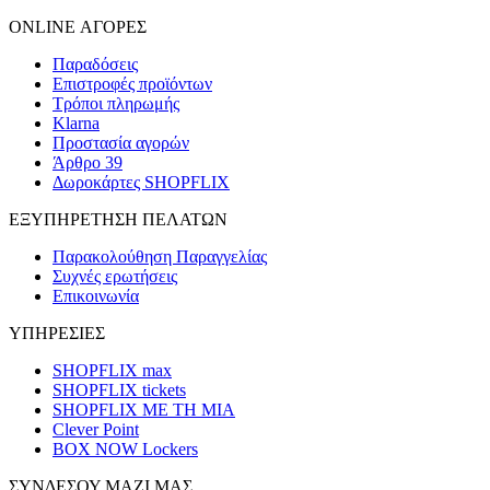
ONLINE ΑΓΟΡΕΣ
Παραδόσεις
Επιστροφές προϊόντων
Τρόποι πληρωμής
Klarna
Προστασία αγορών
Άρθρο 39
Δωροκάρτες SHOPFLIX
ΕΞΥΠΗΡΕΤΗΣΗ ΠΕΛΑΤΩΝ
Παρακολούθηση Παραγγελίας
Συχνές ερωτήσεις
Επικοινωνία
ΥΠΗΡΕΣΙΕΣ
SHOPFLIX max
SHOPFLIX tickets
SHOPFLIX ΜΕ ΤΗ ΜΙΑ
Clever Point
BOX NOW Lockers
ΣΥΝΔΕΣΟΥ ΜΑΖΙ ΜΑΣ