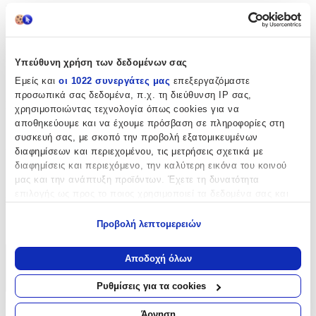
Χαλάκι Δραστηριοτήτων
:
Όχι
Ισοθερμικό
:
Υπεύθυνη χρήση των δεδομένων σας
Όχι
Εμείς και
οι 1022 συνεργάτες μας
επεξεργαζόμαστε
προσωπικά σας δεδομένα, π.χ. τη διεύθυνση IP σας,
Στρογγυλό
:
χρησιμοποιώντας τεχνολογία όπως cookies για να
αποθηκεύουμε και να έχουμε πρόσβαση σε πληροφορίες στη
Όχι
συσκευή σας, με σκοπό την προβολή εξατομικευμένων
διαφημίσεων και περιεχομένου, τις μετρήσεις σχετικά με
Μοκέτα
:
διαφημίσεις και περιεχόμενο, την καλύτερη εικόνα του κοινού
Ναι
μας και την ανάπτυξη προϊόντων. Έχετε τη δυνατότητα
επιλογής ως προς το ποιος χρησιμοποιεί τα δεδομένα σας και
Σετ
:
για ποιους σκοπούς.
Προβολή λεπτομερειών
Όχι
Εάν μας επιτρέπετε, θα θέλαμε επίσης:
Να συλλέξουμε πληροφορίες σχετικά με τη γεωγραφική
Αποδοχή όλων
Χαρακτηριστικά
σας τοποθεσία, οι οποίες μπορεί να είναι ακριβείς σε
απόσταση μερικών μέτρων
+
Ρυθμίσεις για τα cookies
Να αναγνωρίσουμε τη συσκευή σας σαρώνοντας ενεργά
για συγκεκριμένα χαρακτηριστικά (δακτυλικό αποτύπωμα)
Άρνηση