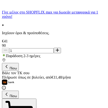
Γίνε μέλος στο SHOPFLIX max για δωρεάν μεταφορικά για 1
χρόνο!
Ισχύουν όροι & προϋποθέσεις.
€
41
90
Παράδοση 2-3 ημέρες
Πίσω
Βάλε τον ΤΚ σου
Πλήρωσε όπως σε βολεύει
,
από
€
11,48
/
μήνα
Πίσω