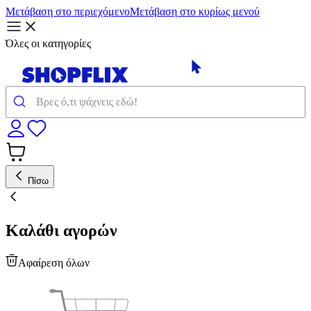
Μετάβαση στο περιεχόμενο
Μετάβαση στο κυρίως μενού
Όλες οι κατηγορίες
Πίσω
Καλάθι αγορών
Αφαίρεση όλων