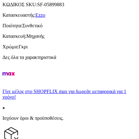
ΚΩΔΙΚΟΣ SKU
:
SF-05899883
Κατασκευαστής
:
Ezzo
Ποιότητα
:
Συνθετικό
Κατασκευή
:
Μηχανής
Χρώμα
:
Γκρι
Δες όλα τα χαρακτηριστικά
Γίνε μέλος στο SHOPFLIX max για δωρεάν μεταφορικά για 1
χρόνο!
Ισχύουν όροι & προϋποθέσεις.