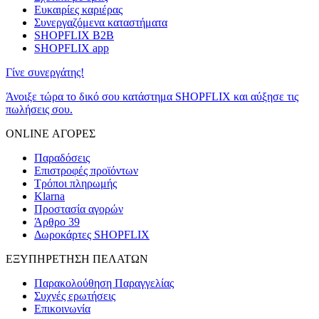
Ευκαιρίες καριέρας
Συνεργαζόμενα καταστήματα
SHOPFLIX B2B
SHOPFLIX app
Γίνε συνεργάτης!
Άνοιξε τώρα το δικό σου κατάστημα SHOPFLIX και αύξησε τις
πωλήσεις σου.
ONLINE ΑΓΟΡΕΣ
Παραδόσεις
Επιστροφές προϊόντων
Τρόποι πληρωμής
Klarna
Προστασία αγορών
Άρθρο 39
Δωροκάρτες SHOPFLIX
ΕΞΥΠΗΡΕΤΗΣΗ ΠΕΛΑΤΩΝ
Παρακολούθηση Παραγγελίας
Συχνές ερωτήσεις
Επικοινωνία