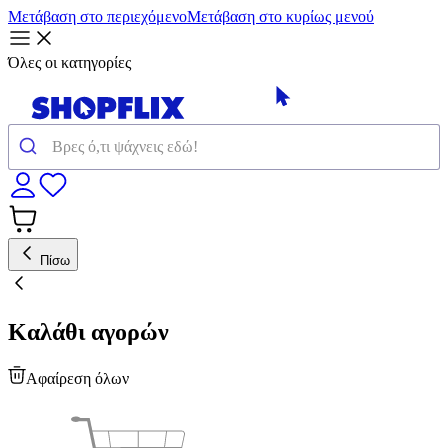
Μετάβαση στο περιεχόμενο
Μετάβαση στο κυρίως μενού
Όλες οι κατηγορίες
Πίσω
Καλάθι αγορών
Αφαίρεση όλων