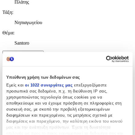
Πλάτης
Τάξη
:
Νηπιαγωγείου
Θέμα
:
Santoro
Χαρακτηριστικά
+
Υπεύθυνη χρήση των δεδομένων σας
Χαρακτηριστικά
Εμείς και
οι 1022 συνεργάτες μας
επεξεργαζόμαστε
προσωπικά σας δεδομένα, π.χ. τη διεύθυνση IP σας,
Κατασκευαστής
:
χρησιμοποιώντας τεχνολογία όπως cookies για να
αποθηκεύουμε και να έχουμε πρόσβαση σε πληροφορίες στη
Santoro
συσκευή σας, με σκοπό την προβολή εξατομικευμένων
διαφημίσεων και περιεχομένου, τις μετρήσεις σχετικά με
Βασικά Χαρακτηριστικά
διαφημίσεις και περιεχόμενο, την καλύτερη εικόνα του κοινού
μας και την ανάπτυξη προϊόντων. Έχετε τη δυνατότητα
Χρώμα
:
επιλογής ως προς το ποιος χρησιμοποιεί τα δεδομένα σας και