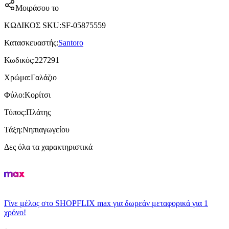
Μοιράσου το
ΚΩΔΙΚΟΣ SKU
:
SF-05875559
Κατασκευαστής
:
Santoro
Κωδικός
:
227291
Χρώμα
:
Γαλάζιο
Φύλο
:
Κορίτσι
Τύπος
:
Πλάτης
Τάξη
:
Νηπιαγωγείου
Δες όλα τα χαρακτηριστικά
Γίνε μέλος στο SHOPFLIX max για δωρεάν μεταφορικά για 1
χρόνο!