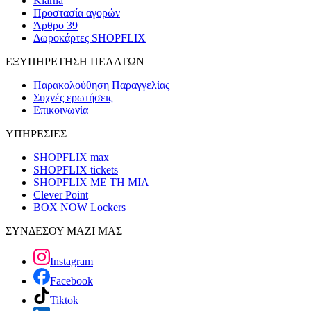
Klarna
Προστασία αγορών
Άρθρο 39
Δωροκάρτες SHOPFLIX
ΕΞΥΠΗΡΕΤΗΣΗ ΠΕΛΑΤΩΝ
Παρακολούθηση Παραγγελίας
Συχνές ερωτήσεις
Επικοινωνία
ΥΠΗΡΕΣΙΕΣ
SHOPFLIX max
SHOPFLIX tickets
SHOPFLIX ΜΕ ΤΗ ΜΙΑ
Clever Point
BOX NOW Lockers
ΣΥΝΔΕΣΟΥ ΜΑΖΙ ΜΑΣ
Instagram
Facebook
Tiktok