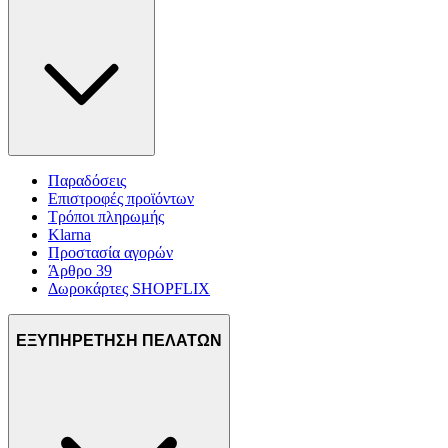
Παραδόσεις
Επιστροφές προϊόντων
Τρόποι πληρωμής
Klarna
Προστασία αγορών
Άρθρο 39
Δωροκάρτες SHOPFLIX
ΕΞΥΠΗΡΕΤΗΣΗ ΠΕΛΑΤΩΝ