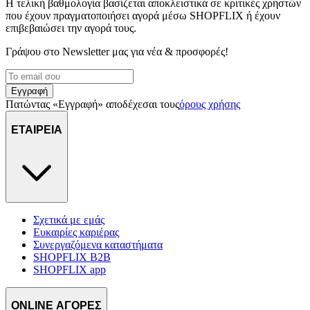
Η τελική βαθμολογία βασίζεται αποκλειστικά σε κριτικές χρηστών
διαφημίσεων και περιεχομένου, τις μετρήσεις σχετικά με
που έχουν πραγματοποιήσει αγορά μέσω SHOPFLIX ή έχουν
διαφημίσεις και περιεχόμενο, την καλύτερη εικόνα του κοινού
επιβεβαιώσει την αγορά τους.
μας και την ανάπτυξη προϊόντων. Επίσης, κοινοποιούμε
πληροφορίες σχετικά με την από μέρους σας χρήση της
Γράψου στο Νewsletter μας για νέα & προσφορές!
τοποθεσίας μας στους συνεργάτες μέσων κοινωνικής
δικτύωσης, διαφημίσεων και ανάλυσης.
Εγγραφή
Πατώντας «Εγγραφή» αποδέχεσαι τους
όρους χρήσης
ΕΤΑΙΡΕΙΑ
Σχετικά με εμάς
Ευκαιρίες καριέρας
Συνεργαζόμενα καταστήματα
SHOPFLIX B2B
SHOPFLIX app
ONLINE ΑΓΟΡΕΣ