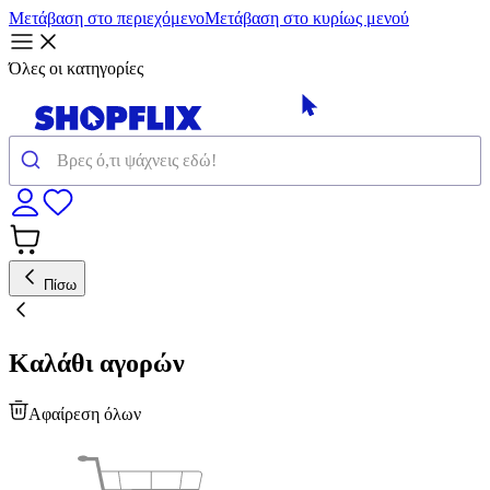
Μετάβαση στο περιεχόμενο
Μετάβαση στο κυρίως μενού
Όλες οι κατηγορίες
Πίσω
Καλάθι αγορών
Αφαίρεση όλων