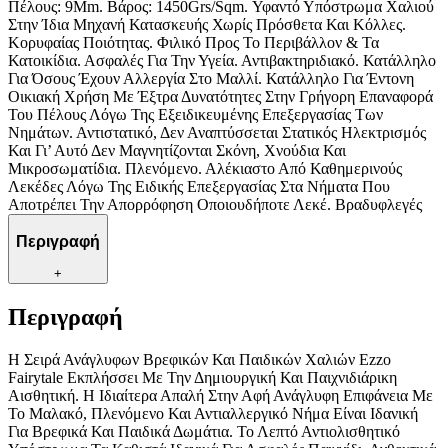
Πέλους: 9Mm. Βάρος: 1450Grs/Sqm. Υφαντό Υπόστρωμα Χαλιού
Στην Ίδια Μηχανή Κατασκευής Χωρίς Πρόσθετα Και Κόλλες.
Κορυφαίας Ποιότητας. Φιλικό Προς Το Περιβάλλον & Τα
Κατοικίδια. Ασφαλές Για Την Υγεία. Αντιβακτηριδιακό. Κατάλληλο
Για Όσους Έχουν Αλλεργία Στο Μαλλί. Κατάλληλο Για Έντονη
Οικιακή Χρήση Με Έξτρα Δυνατότητες Στην Γρήγορη Επαναφορά
Του Πέλους Λόγω Της Εξειδικευμένης Επεξεργασίας Των
Νημάτων. Αντιστατικό, Δεν Αναπτύσσεται Στατικός Ηλεκτρισμός
Και Γι’ Αυτό Δεν Μαγνητίζονται Σκόνη, Χνούδια Και
Μικροσωματίδια. Πλενόμενο. Αλέκιαστο Από Καθημερινούς
Λεκέδες Λόγω Της Ειδικής Επεξεργασίας Στα Νήματα Που
Αποτρέπει Την Απορρόφηση Οποιουδήποτε Λεκέ. Βραδυφλεγές
Περιγραφή
+
Περιγραφή
Η Σειρά Ανάγλυφων Βρεφικών Και Παιδικών Χαλιών Ezzo
Fairytale Εκπλήσσει Με Την Δημιουργική Και Παιχνιδιάρικη
Αισθητική. Η Ιδιαίτερα Απαλή Στην Αφή Ανάγλυφη Επιφάνεια Με
Το Μαλακό, Πλενόμενο Και Αντιαλλεργικό Νήμα Είναι Ιδανική
Για Βρεφικά Και Παιδικά Δωμάτια. Το Λεπτό Αντιολισθητικό