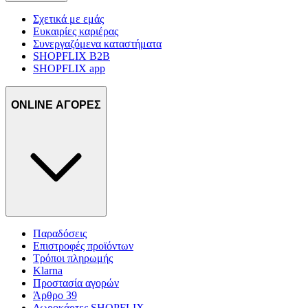
Σχετικά με εμάς
Ευκαιρίες καριέρας
Συνεργαζόμενα καταστήματα
SHOPFLIX B2B
SHOPFLIX app
ONLINE ΑΓΟΡΕΣ
Παραδόσεις
Επιστροφές προϊόντων
Τρόποι πληρωμής
Klarna
Προστασία αγορών
Άρθρο 39
Δωροκάρτες SHOPFLIX