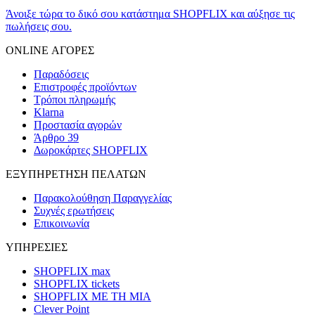
Άνοιξε τώρα το δικό σου κατάστημα SHOPFLIX και αύξησε τις
πωλήσεις σου.
ONLINE ΑΓΟΡΕΣ
Παραδόσεις
Επιστροφές προϊόντων
Τρόποι πληρωμής
Klarna
Προστασία αγορών
Άρθρο 39
Δωροκάρτες SHOPFLIX
ΕΞΥΠΗΡΕΤΗΣΗ ΠΕΛΑΤΩΝ
Παρακολούθηση Παραγγελίας
Συχνές ερωτήσεις
Επικοινωνία
ΥΠΗΡΕΣΙΕΣ
SHOPFLIX max
SHOPFLIX tickets
SHOPFLIX ΜΕ ΤΗ ΜΙΑ
Clever Point