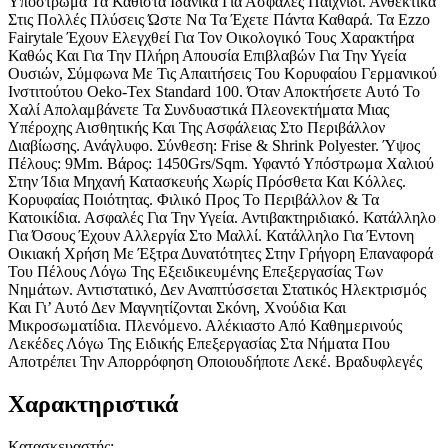
Υπόστρωμα Τα Καθιστά Ιδανικά Για Ασφαλές Παιχνίδι. Ανθεκτικά
Στις Πολλές Πλύσεις Ώστε Να Τα Έχετε Πάντα Καθαρά. Τα Ezzo
Fairytale Έχουν Ελεγχθεί Για Τον Οικολογικό Τους Χαρακτήρα
Καθώς Και Για Την Πλήρη Απουσία Επιβλαβών Για Την Υγεία
Ουσιών, Σύμφωνα Με Τις Απαιτήσεις Του Κορυφαίου Γερμανικού
Ινστιτούτου Oeko-Tex Standard 100. Όταν Αποκτήσετε Αυτό Το
Χαλί Απολαμβάνετε Τα Συνδυαστικά Πλεονεκτήματα Μιας
Υπέροχης Αισθητικής Και Της Ασφάλειας Στο Περιβάλλον
Διαβίωσης. Ανάγλυφο. Σύνθεση: Frise & Shrink Polyester. Ύψος
Πέλους: 9Mm. Βάρος: 1450Grs/Sqm. Υφαντό Υπόστρωμα Χαλιού
Στην Ίδια Μηχανή Κατασκευής Χωρίς Πρόσθετα Και Κόλλες.
Κορυφαίας Ποιότητας. Φιλικό Προς Το Περιβάλλον & Τα
Κατοικίδια. Ασφαλές Για Την Υγεία. Αντιβακτηριδιακό. Κατάλληλο
Για Όσους Έχουν Αλλεργία Στο Μαλλί. Κατάλληλο Για Έντονη
Οικιακή Χρήση Με Έξτρα Δυνατότητες Στην Γρήγορη Επαναφορά
Του Πέλους Λόγω Της Εξειδικευμένης Επεξεργασίας Των
Νημάτων. Αντιστατικό, Δεν Αναπτύσσεται Στατικός Ηλεκτρισμός
Και Γι’ Αυτό Δεν Μαγνητίζονται Σκόνη, Χνούδια Και
Μικροσωματίδια. Πλενόμενο. Αλέκιαστο Από Καθημερινούς
Λεκέδες Λόγω Της Ειδικής Επεξεργασίας Στα Νήματα Που
Αποτρέπει Την Απορρόφηση Οποιουδήποτε Λεκέ. Βραδυφλεγές
Χαρακτηριστικά
Κατασκευαστής
: