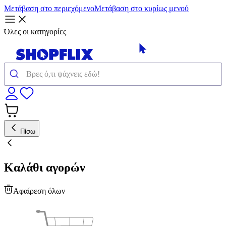
Μετάβαση στο περιεχόμενο
Μετάβαση στο κυρίως μενού
Όλες οι κατηγορίες
Πίσω
Καλάθι αγορών
Αφαίρεση όλων