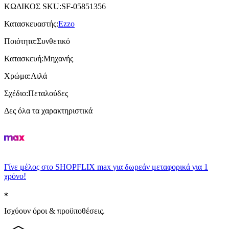
ΚΩΔΙΚΟΣ SKU
:
SF-05851356
Κατασκευαστής
:
Ezzo
Ποιότητα
:
Συνθετικό
Κατασκευή
:
Μηχανής
Χρώμα
:
Λιλά
Σχέδιο
:
Πεταλούδες
Δες όλα τα χαρακτηριστικά
Γίνε μέλος στο SHOPFLIX max για δωρεάν μεταφορικά για 1
χρόνο!
Ισχύουν όροι & προϋποθέσεις.