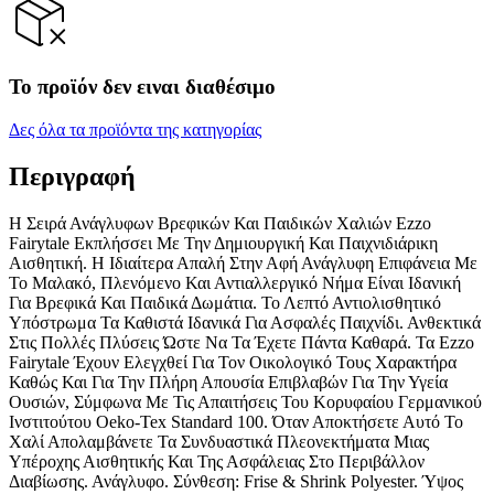
Το προϊόν δεν ειναι διαθέσιμο
Δες όλα τα προϊόντα της κατηγορίας
Περιγραφή
Η Σειρά Ανάγλυφων Βρεφικών Και Παιδικών Χαλιών Ezzo
Fairytale Εκπλήσσει Με Την Δημιουργική Και Παιχνιδιάρικη
Αισθητική. Η Ιδιαίτερα Απαλή Στην Αφή Ανάγλυφη Επιφάνεια Με
Το Μαλακό, Πλενόμενο Και Αντιαλλεργικό Νήμα Είναι Ιδανική
Για Βρεφικά Και Παιδικά Δωμάτια. Το Λεπτό Αντιολισθητικό
Υπόστρωμα Τα Καθιστά Ιδανικά Για Ασφαλές Παιχνίδι. Ανθεκτικά
Στις Πολλές Πλύσεις Ώστε Να Τα Έχετε Πάντα Καθαρά. Τα Ezzo
Fairytale Έχουν Ελεγχθεί Για Τον Οικολογικό Τους Χαρακτήρα
Καθώς Και Για Την Πλήρη Απουσία Επιβλαβών Για Την Υγεία
Ουσιών, Σύμφωνα Με Τις Απαιτήσεις Του Κορυφαίου Γερμανικού
Ινστιτούτου Oeko-Tex Standard 100. Όταν Αποκτήσετε Αυτό Το
Χαλί Απολαμβάνετε Τα Συνδυαστικά Πλεονεκτήματα Μιας
Υπέροχης Αισθητικής Και Της Ασφάλειας Στο Περιβάλλον
Διαβίωσης. Ανάγλυφο. Σύνθεση: Frise & Shrink Polyester. Ύψος