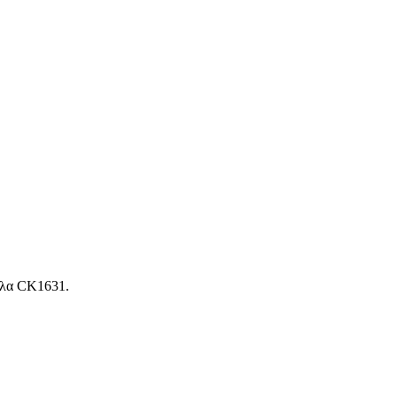
λλα CK1631.