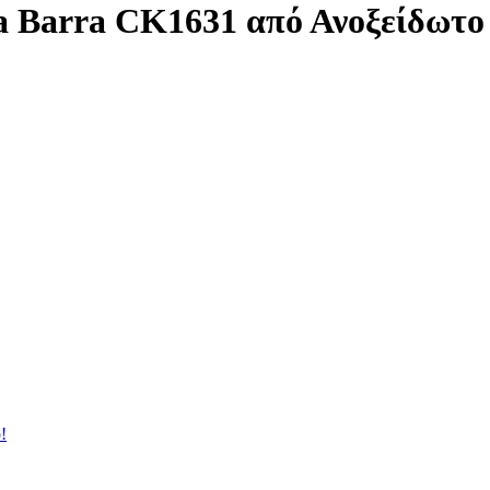
a Barra CΚ1631 από Ανοξείδωτο
!