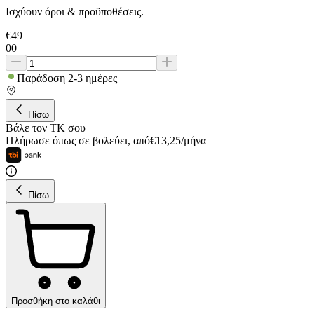
Ισχύουν όροι & προϋποθέσεις.
€
49
00
Παράδοση 2-3 ημέρες
Πίσω
Βάλε τον ΤΚ σου
Πλήρωσε όπως σε βολεύει
,
από
€
13,25
/
μήνα
Πίσω
Προσθήκη στο καλάθι