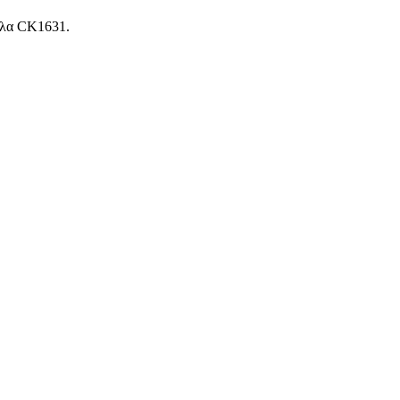
λλα CK1631.