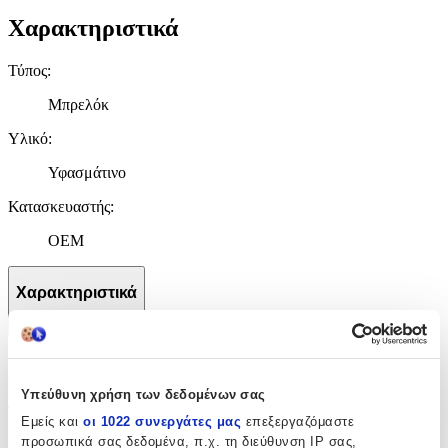
Χαρακτηριστικά
Τύπος
:
Μπρελόκ
Υλικό
:
Υφασμάτινο
Κατασκευαστής
:
OEM
Χαρακτηριστικά
+
Χαρακτηριστικά
Υπεύθυνη χρήση των δεδομένων σας
Τύπος
:
Εμείς και
οι 1022 συνεργάτες μας
επεξεργαζόμαστε
προσωπικά σας δεδομένα, π.χ. τη διεύθυνση IP σας,
Μπρελόκ