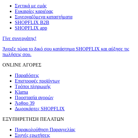
Σχετικά με εμάς
Ευκαιρίες καριέρας
Συνεργαζόμενα καταστήματα
SHOPFLIX B2B
SHOPFLIX app
Γίνε συνεργάτης!
Άνοιξε τώρα το δικό σου κατάστημα SHOPFLIX και αύξησε τις
πωλήσεις σου.
ONLINE ΑΓΟΡΕΣ
Παραδόσεις
Επιστροφές προϊόντων
Τρόποι πληρωμής
Klarna
Προστασία αγορών
Άρθρο 39
Δωροκάρτες SHOPFLIX
ΕΞΥΠΗΡΕΤΗΣΗ ΠΕΛΑΤΩΝ
Παρακολούθηση Παραγγελίας
Συχνές ερωτήσεις