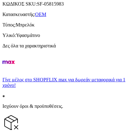
ΚΩΔΙΚΟΣ SKU
:
SF-05815983
Κατασκευαστής
:
OEM
Τύπος
:
Μπρελόκ
Υλικό
:
Υφασμάτινο
Δες όλα τα χαρακτηριστικά
Γίνε μέλος στο SHOPFLIX max για δωρεάν μεταφορικά για 1
χρόνο!
Ισχύουν όροι & προϋποθέσεις.