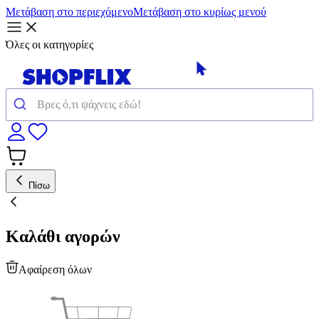
Μετάβαση στο περιεχόμενο
Μετάβαση στο κυρίως μενού
Όλες οι κατηγορίες
Πίσω
Καλάθι αγορών
Αφαίρεση όλων