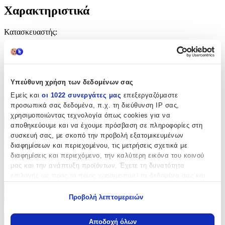
Χαρακτηριστικά
Κατασκευαστής
:
OEM
Αξιολογήσεις
Υπεύθυνη χρήση των δεδομένων σας
Προς το παρόν δεν υπάρχουν άλλες αξιολογήσεις. Όταν
Εμείς και
οι 1022 συνεργάτες μας
επεξεργαζόμαστε
προστεθούν, θα εμφανιστούν εδώ.
προσωπικά σας δεδομένα, π.χ. τη διεύθυνση IP σας,
χρησιμοποιώντας τεχνολογία όπως cookies για να
Πώς υπολογίζεται η βαθμολογία
αποθηκεύουμε και να έχουμε πρόσβαση σε πληροφορίες στη
Η τελική βαθμολογία βασίζεται αποκλειστικά σε κριτικές χρηστών
συσκευή σας, με σκοπό την προβολή εξατομικευμένων
που έχουν πραγματοποιήσει αγορά μέσω SHOPFLIX ή έχουν
διαφημίσεων και περιεχομένου, τις μετρήσεις σχετικά με
επιβεβαιώσει την αγορά τους.
διαφημίσεις και περιεχόμενο, την καλύτερη εικόνα του κοινού
μας και την ανάπτυξη προϊόντων. Έχετε τη δυνατότητα
Γράψου στο Νewsletter μας για νέα & προσφορές!
επιλογής ως προς το ποιος χρησιμοποιεί τα δεδομένα σας και
για ποιους σκοπούς.
Προβολή λεπτομερειών
Εγγραφή
Εάν μας επιτρέπετε, θα θέλαμε επίσης:
Πατώντας «Εγγραφή» αποδέχεσαι τους
όρους χρήσης
Να συλλέξουμε πληροφορίες σχετικά με τη γεωγραφική
Αποδοχή όλων