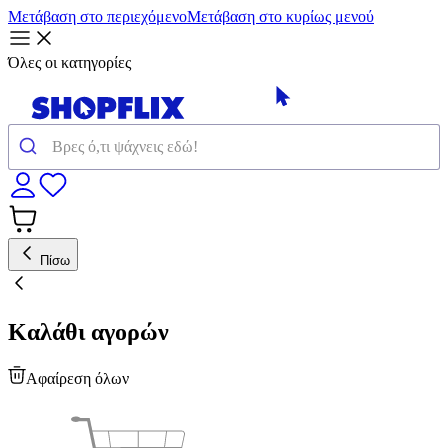
Μετάβαση στο περιεχόμενο
Μετάβαση στο κυρίως μενού
Όλες οι κατηγορίες
Πίσω
Καλάθι αγορών
Αφαίρεση όλων