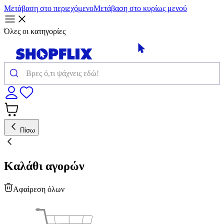
Μετάβαση στο περιεχόμενο
Μετάβαση στο κυρίως μενού
Όλες οι κατηγορίες
Πίσω
Καλάθι αγορών
Αφαίρεση όλων