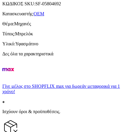
ΚΩΔΙΚΟΣ SKU
:
SF-05804692
Κατασκευαστής
:
OEM
Θέμα
:
Μηχανές
Τύπος
:
Μπρελόκ
Υλικό
:
Υφασμάτινο
Δες όλα τα χαρακτηριστικά
Γίνε μέλος στο SHOPFLIX max για δωρεάν μεταφορικά για 1
χρόνο!
Ισχύουν όροι & προϋποθέσεις.