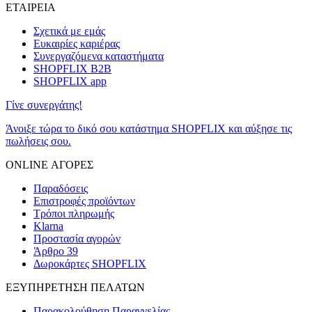
ΕΤΑΙΡΕΙΑ
Σχετικά με εμάς
Ευκαιρίες καριέρας
Συνεργαζόμενα καταστήματα
SHOPFLIX B2B
SHOPFLIX app
Γίνε συνεργάτης!
Άνοιξε τώρα το δικό σου κατάστημα SHOPFLIX και αύξησε τις
πωλήσεις σου.
ONLINE ΑΓΟΡΕΣ
Παραδόσεις
Επιστροφές προϊόντων
Τρόποι πληρωμής
Klarna
Προστασία αγορών
Άρθρο 39
Δωροκάρτες SHOPFLIX
ΕΞΥΠΗΡΕΤΗΣΗ ΠΕΛΑΤΩΝ
Παρακολούθηση Παραγγελίας