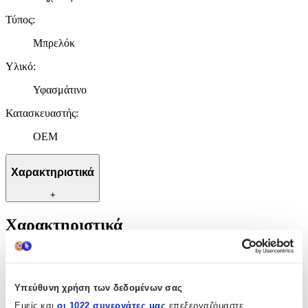
Τύπος
:
Μπρελόκ
Υλικό
:
Υφασμάτινο
Κατασκευαστής
:
OEM
Χαρακτηριστικά
+
Χαρακτηριστικά
Θέμα
:
Μηχανές
Υπεύθυνη χρήση των δεδομένων σας
Τύπος
:
Εμείς και
οι 1022 συνεργάτες μας
επεξεργαζόμαστε