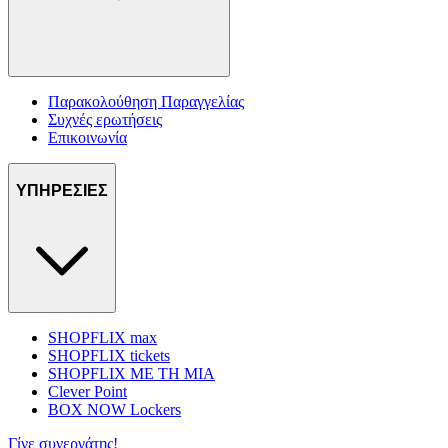
Παρακολούθηση Παραγγελίας
Συχνές ερωτήσεις
Επικοινωνία
ΥΠΗΡΕΣΙΕΣ
SHOPFLIX max
SHOPFLIX tickets
SHOPFLIX ΜΕ ΤΗ ΜΙΑ
Clever Point
BOX NOW Lockers
Γίνε συνεργάτης!