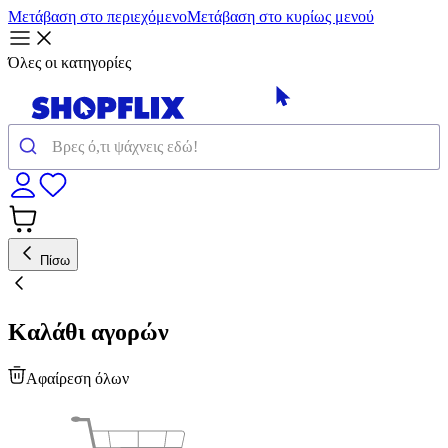
Μετάβαση στο περιεχόμενο
Μετάβαση στο κυρίως μενού
Όλες οι κατηγορίες
Πίσω
Καλάθι αγορών
Αφαίρεση όλων