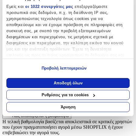
Εμείς και
οι 1022 συνεργάτες μας
επεξεργαζόμαστε
Ζωάκια
προσωπικά σας δεδομένα, π.χ. τη διεύθυνση IP σας,
Τύπος
:
χρησιμοποιώντας τεχνολογία όπως cookies για να
αποθηκεύουμε και να έχουμε πρόσβαση σε πληροφορίες στη
Μπρελόκ
συσκευή σας, με σκοπό την προβολή εξατομικευμένων
διαφημίσεων και περιεχομένου, τις μετρήσεις σχετικά με
Υλικό
:
διαφημίσεις και περιεχόμενο, την καλύτερη εικόνα του κοινού
Υφασμάτινο
μας και την ανάπτυξη προϊόντων. Έχετε τη δυνατότητα
επιλογής ως προς το ποιος χρησιμοποιεί τα δεδομένα σας και
Κατασκευαστής
:
για ποιους σκοπούς.
Προβολή λεπτομερειών
OEM
Εάν μας επιτρέπετε, θα θέλαμε επίσης:
Να συλλέξουμε πληροφορίες σχετικά με τη γεωγραφική
Αξιολογήσεις
Αποδοχή όλων
σας τοποθεσία, οι οποίες μπορεί να είναι ακριβείς σε
απόσταση μερικών μέτρων
Ρυθμίσεις για τα cookies
Προς το παρόν δεν υπάρχουν άλλες αξιολογήσεις. Όταν
Να αναγνωρίσουμε τη συσκευή σας σαρώνοντας ενεργά
προστεθούν, θα εμφανιστούν εδώ.
για συγκεκριμένα χαρακτηριστικά (δακτυλικό αποτύπωμα)
Άρνηση
Μάθετε περισσότερα σχετικά με τον τρόπο επεξεργασίας των
Πώς υπολογίζεται η βαθμολογία
προσωπικών σας δεδομένων και καθορίστε τις προτιμήσεις σας
Η τελική βαθμολογία βασίζεται αποκλειστικά σε κριτικές χρηστών
στην
ενότητα “Λεπτομέρειες”
. Μπορείτε να αλλάξετε ή να
που έχουν πραγματοποιήσει αγορά μέσω SHOPFLIX ή έχουν
ανακαλέσετε τη συγκατάθεσή σας ανά πάσα στιγμή από τη
επιβεβαιώσει την αγορά τους.