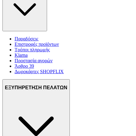
Παραδόσεις
Επιστροφές προϊόντων
Τρόποι πληρωμής
Klarna
Προστασία αγορών
Άρθρο 39
Δωροκάρτες SHOPFLIX
ΕΞΥΠΗΡΕΤΗΣΗ ΠΕΛΑΤΩΝ