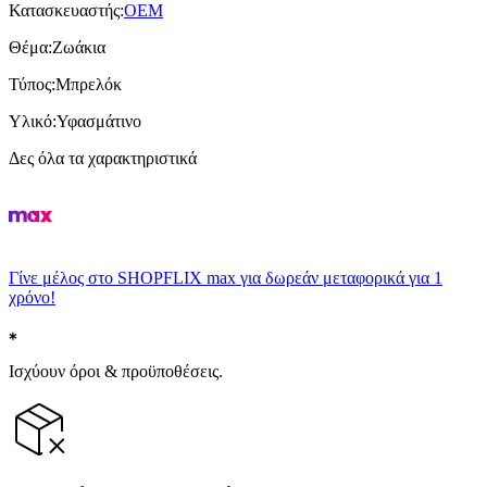
Κατασκευαστής
:
OEM
Θέμα
:
Ζωάκια
Τύπος
:
Μπρελόκ
Υλικό
:
Υφασμάτινο
Δες όλα τα χαρακτηριστικά
Γίνε μέλος στο SHOPFLIX max για δωρεάν μεταφορικά για 1
χρόνο!
Ισχύουν όροι & προϋποθέσεις.