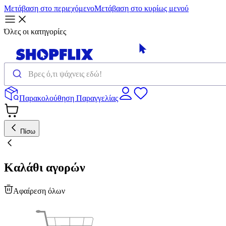
Μετάβαση στο περιεχόμενο
Μετάβαση στο κυρίως μενού
Όλες οι κατηγορίες
Παρακολούθηση Παραγγελίας
Πίσω
Καλάθι αγορών
Αφαίρεση όλων