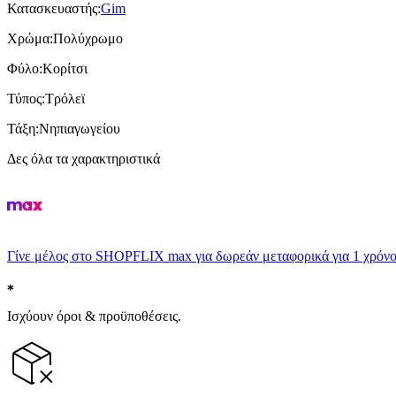
Κατασκευαστής
:
Gim
Χρώμα
:
Πολύχρωμο
Φύλο
:
Κορίτσι
Τύπος
:
Τρόλεϊ
Τάξη
:
Νηπιαγωγείου
Δες όλα τα χαρακτηριστικά
Γίνε μέλος στο SHOPFLIX max για δωρεάν μεταφορικά για 1 χρόνο
Ισχύουν όροι & προϋποθέσεις.