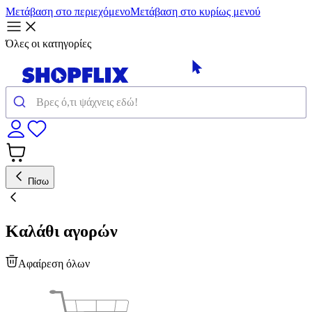
Μετάβαση στο περιεχόμενο
Μετάβαση στο κυρίως μενού
Όλες οι κατηγορίες
Πίσω
Καλάθι αγορών
Αφαίρεση όλων