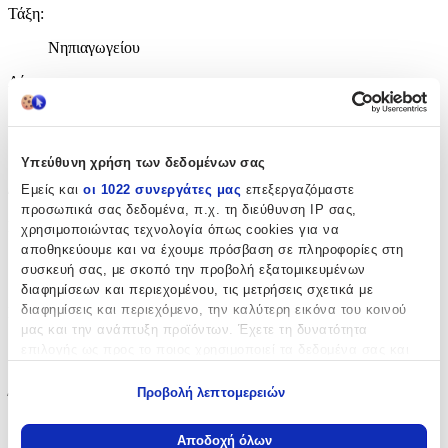
Τάξη
:
Νηπιαγωγείου
Λίτρα
:
8
lt
Υπεύθυνη χρήση των δεδομένων σας
Διαστάσεις
Εμείς και
οι 1022 συνεργάτες μας
επεξεργαζόμαστε
προσωπικά σας δεδομένα, π.χ. τη διεύθυνση IP σας,
Μήκος
:
χρησιμοποιώντας τεχνολογία όπως cookies για να
αποθηκεύουμε και να έχουμε πρόσβαση σε πληροφορίες στη
20
συσκευή σας, με σκοπό την προβολή εξατομικευμένων
διαφημίσεων και περιεχομένου, τις μετρήσεις σχετικά με
cm
διαφημίσεις και περιεχόμενο, την καλύτερη εικόνα του κοινού
Πλάτος
:
μας και την ανάπτυξη προϊόντων. Έχετε τη δυνατότητα
12
επιλογής ως προς το ποιος χρησιμοποιεί τα δεδομένα σας και
για ποιους σκοπούς.
cm
Προβολή λεπτομερειών
Ύψος
:
Εάν μας επιτρέπετε, θα θέλαμε επίσης:
31
Να συλλέξουμε πληροφορίες σχετικά με τη γεωγραφική
Αποδοχή όλων