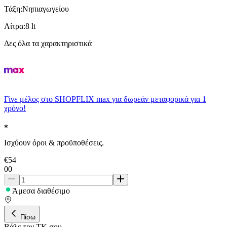
Τάξη
:
Νηπιαγωγείου
Λίτρα
:
8 lt
Δες όλα τα χαρακτηριστικά
Γίνε μέλος στο SHOPFLIX max για δωρεάν μεταφορικά για 1
χρόνο!
Ισχύουν όροι & προϋποθέσεις.
€
54
00
Άμεσα διαθέσιμο
Πίσω
Βάλε τον ΤΚ σου