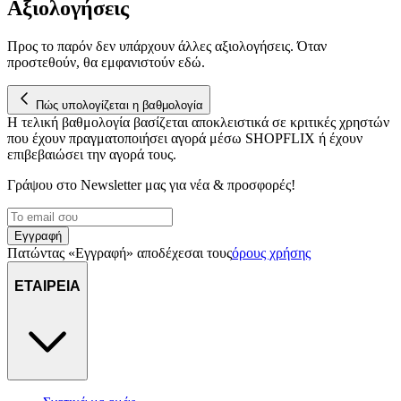
Αξιολογήσεις
διεύθυνση IP σας, χρησιμοποιώντας τεχνολογία όπως cookies
για να αποθηκεύουμε και να έχουμε πρόσβαση σε πληροφορίες
στη συσκευή σας, με σκοπό την προβολή εξατομικευμένων
Προς το παρόν δεν υπάρχουν άλλες αξιολογήσεις. Όταν
διαφημίσεων και περιεχομένου, τις μετρήσεις σχετικά με
προστεθούν, θα εμφανιστούν εδώ.
διαφημίσεις και περιεχόμενο, την καλύτερη εικόνα του κοινού
μας και την ανάπτυξη προϊόντων. Επίσης, κοινοποιούμε
Πώς υπολογίζεται η βαθμολογία
πληροφορίες σχετικά με την από μέρους σας χρήση της
Η τελική βαθμολογία βασίζεται αποκλειστικά σε κριτικές χρηστών
τοποθεσίας μας στους συνεργάτες μέσων κοινωνικής
που έχουν πραγματοποιήσει αγορά μέσω SHOPFLIX ή έχουν
δικτύωσης, διαφημίσεων και ανάλυσης.
επιβεβαιώσει την αγορά τους.
Γράψου στο Νewsletter μας για νέα & προσφορές!
Εγγραφή
Πατώντας «Εγγραφή» αποδέχεσαι τους
όρους χρήσης
ΕΤΑΙΡΕΙΑ