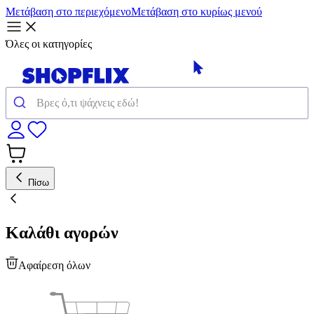
Μετάβαση στο περιεχόμενο
Μετάβαση στο κυρίως μενού
Όλες οι κατηγορίες
Πίσω
Καλάθι αγορών
Αφαίρεση όλων