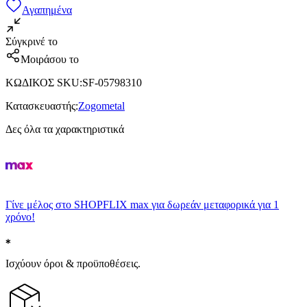
Αγαπημένα
Σύγκρινέ το
Μοιράσου το
ΚΩΔΙΚΟΣ SKU
:
SF-05798310
Κατασκευαστής
:
Zogometal
Δες όλα τα χαρακτηριστικά
Γίνε μέλος στο SHOPFLIX max για δωρεάν μεταφορικά για 1
χρόνο!
Ισχύουν όροι & προϋποθέσεις.