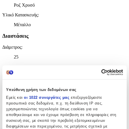
Ροζ Χρυσό
Υλικό Κατασκευής
:
Μέταλλο
Διαστάσεις
Διάμετρος
:
25
mm
Χαρακτηριστικά
Υπεύθυνη χρήση των δεδομένων σας
+
Εμείς και
οι 1022 συνεργάτες μας
επεξεργαζόμαστε
Χαρακτηριστικά
προσωπικά σας δεδομένα, π.χ. τη διεύθυνση IP σας,
χρησιμοποιώντας τεχνολογία όπως cookies για να
αποθηκεύουμε και να έχουμε πρόσβαση σε πληροφορίες στη
Κατασκευαστής
:
συσκευή σας, με σκοπό την προβολή εξατομικευμένων
Zogometal
διαφημίσεων και περιεχομένου, τις μετρήσεις σχετικά με