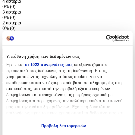
4 αστέρια
0%
(
0
)
3 αστέρια
0%
(
0
)
2 αστέρια
0%
(
0
)
1 αστέρι
0%
(
0
)
Πώς υπολογίζεται η βαθμολογία
Ταξινόμηση ανά: Πιο πρόσφατα
Υπεύθυνη χρήση των δεδομένων σας
Ταξινόμηση ανά: Πιο πρόσφατα
Εμείς και
οι 1022 συνεργάτες μας
επεξεργαζόμαστε
Φίλτρα
προσωπικά σας δεδομένα, π.χ. τη διεύθυνση IP σας,
χρησιμοποιώντας τεχνολογία όπως cookies για να
Φίλτρα Αξιολογήσεων
αποθηκεύουμε και να έχουμε πρόσβαση σε πληροφορίες στη
συσκευή σας, με σκοπό την προβολή εξατομικευμένων
Αστέρια αξιολόγησης
διαφημίσεων και περιεχομένου, τις μετρήσεις σχετικά με
διαφημίσεις και περιεχόμενο, την καλύτερη εικόνα του κοινού
μας και την ανάπτυξη προϊόντων. Έχετε τη δυνατότητα
επιλογής ως προς το ποιος χρησιμοποιεί τα δεδομένα σας και
για ποιους σκοπούς.
Προβολή λεπτομερειών
Εάν μας επιτρέπετε, θα θέλαμε επίσης: