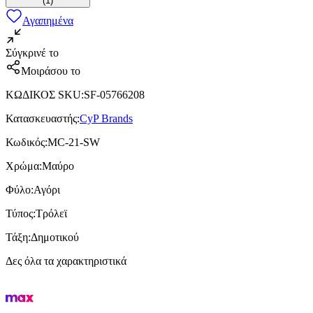
(
1
)
Αγαπημένα
Σύγκρινέ το
Μοιράσου το
ΚΩΔΙΚΟΣ SKU
:
SF-05766208
Κατασκευαστής
:
CyP Brands
Κωδικός
:
MC-21-SW
Χρώμα
:
Μαύρο
Φύλο
:
Αγόρι
Τύπος
:
Τρόλεϊ
Τάξη
:
Δημοτικού
Δες όλα τα χαρακτηριστικά