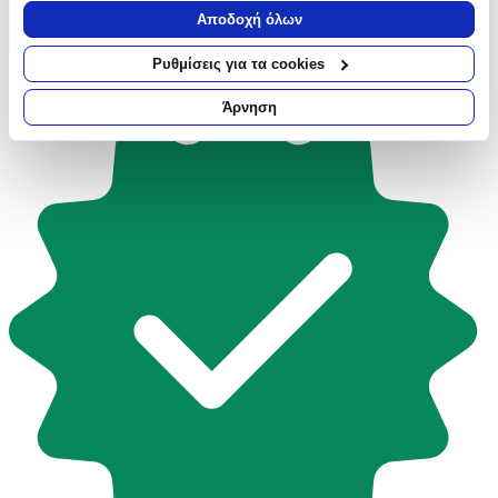
Να συλλέξουμε πληροφορίες σχετικά με τη γεωγραφική
Αποδοχή όλων
σας τοποθεσία, οι οποίες μπορεί να είναι ακριβείς σε
απόσταση μερικών μέτρων
Ρυθμίσεις για τα cookies
Να αναγνωρίσουμε τη συσκευή σας σαρώνοντας ενεργά
Επιβεβαιωμένη αγορά
για συγκεκριμένα χαρακτηριστικά (δακτυλικό αποτύπωμα)
Άρνηση
Μάθετε περισσότερα σχετικά με τον τρόπο επεξεργασίας των
προσωπικών σας δεδομένων και καθορίστε τις προτιμήσεις σας
στην
ενότητα “Λεπτομέρειες”
. Μπορείτε να αλλάξετε ή να
ανακαλέσετε τη συγκατάθεσή σας ανά πάσα στιγμή από τη
Δήλωση Cookies.
Χρησιμοποιούμε cookies ώστε η τοποθεσία μας να λειτουργεί
σωστά, να εξατομικεύουμε περιεχόμενο και διαφημίσεις, να
παρέχουμε λειτουργίες μέσων κοινωνικής δικτύωσης και να
αναλύουμε την κυκλοφορία μας. Εμείς και οι 1022 συνεργάτες
μας επεξεργαζόμαστε προσωπικά σας δεδομένα, π.χ. τη
διεύθυνση IP σας, χρησιμοποιώντας τεχνολογία όπως cookies
για να αποθηκεύουμε και να έχουμε πρόσβαση σε πληροφορίες
στη συσκευή σας, με σκοπό την προβολή εξατομικευμένων
διαφημίσεων και περιεχομένου, τις μετρήσεις σχετικά με
διαφημίσεις και περιεχόμενο, την καλύτερη εικόνα του κοινού
μας και την ανάπτυξη προϊόντων. Επίσης, κοινοποιούμε