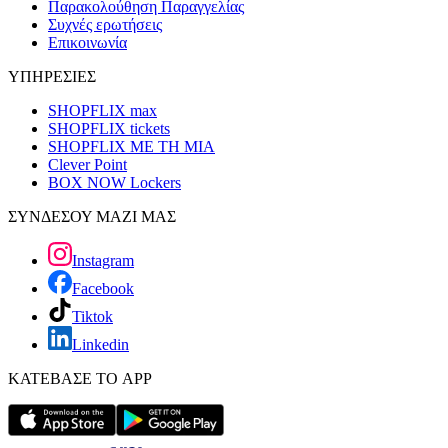
Παρακολούθηση Παραγγελίας
Συχνές ερωτήσεις
Επικοινωνία
ΥΠΗΡΕΣΙΕΣ
SHOPFLIX max
SHOPFLIX tickets
SHOPFLIX ΜΕ ΤΗ ΜΙΑ
Clever Point
BOX NOW Lockers
ΣΥΝΔΕΣΟΥ ΜΑΖΙ ΜΑΣ
Instagram
Facebook
Tiktok
Linkedin
ΚΑΤΕΒΑΣΕ ΤΟ APP