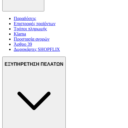
Παραδόσεις
Επιστροφές προϊόντων
Τρόποι πληρωμής
Klarna
Προστασία αγορών
Άρθρο 39
Δωροκάρτες SHOPFLIX
ΕΞΥΠΗΡΕΤΗΣΗ ΠΕΛΑΤΩΝ