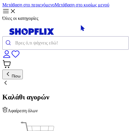
Μετάβαση στο περιεχόμενο
Μετάβαση στο κυρίως μενού
Όλες οι κατηγορίες
Πίσω
Καλάθι αγορών
Αφαίρεση όλων