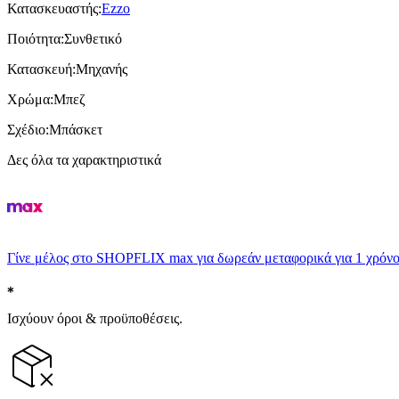
Κατασκευαστής
:
Ezzo
Ποιότητα
:
Συνθετικό
Κατασκευή
:
Μηχανής
Χρώμα
:
Μπεζ
Σχέδιο
:
Μπάσκετ
Δες όλα τα χαρακτηριστικά
Γίνε μέλος στο SHOPFLIX max για δωρεάν μεταφορικά για 1 χρόνο
Ισχύουν όροι & προϋποθέσεις.