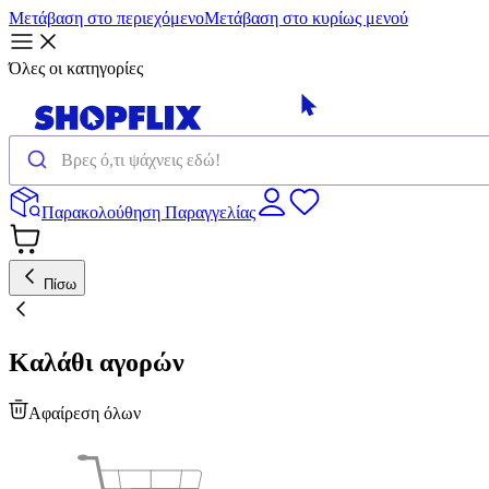
Μετάβαση στο περιεχόμενο
Μετάβαση στο κυρίως μενού
Όλες οι κατηγορίες
Παρακολούθηση Παραγγελίας
Πίσω
Καλάθι αγορών
Αφαίρεση όλων