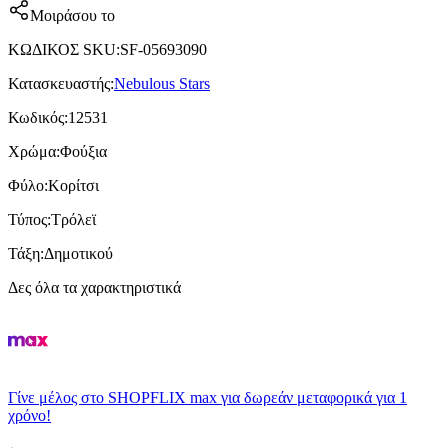
Μοιράσου το
ΚΩΔΙΚΟΣ SKU
:
SF-05693090
Κατασκευαστής
:
Nebulous Stars
Κωδικός
:
12531
Χρώμα
:
Φούξια
Φύλο
:
Κορίτσι
Τύπος
:
Τρόλεϊ
Τάξη
:
Δημοτικού
Δες όλα τα χαρακτηριστικά
Γίνε μέλος στο SHOPFLIX max για δωρεάν μεταφορικά για 1
χρόνο!