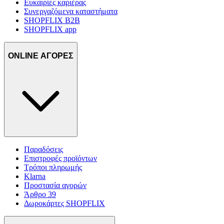
Ευκαιρίες καριέρας
Συνεργαζόμενα καταστήματα
SHOPFLIX B2B
SHOPFLIX app
ONLINE ΑΓΟΡΕΣ
Παραδόσεις
Επιστροφές προϊόντων
Τρόποι πληρωμής
Klarna
Προστασία αγορών
Άρθρο 39
Δωροκάρτες SHOPFLIX