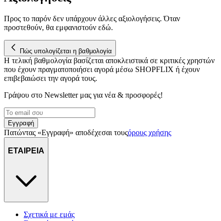
διεύθυνση IP σας, χρησιμοποιώντας τεχνολογία όπως cookies
για να αποθηκεύουμε και να έχουμε πρόσβαση σε πληροφορίες
Προς το παρόν δεν υπάρχουν άλλες αξιολογήσεις. Όταν
στη συσκευή σας, με σκοπό την προβολή εξατομικευμένων
προστεθούν, θα εμφανιστούν εδώ.
διαφημίσεων και περιεχομένου, τις μετρήσεις σχετικά με
διαφημίσεις και περιεχόμενο, την καλύτερη εικόνα του κοινού
Πώς υπολογίζεται η βαθμολογία
μας και την ανάπτυξη προϊόντων. Επίσης, κοινοποιούμε
Η τελική βαθμολογία βασίζεται αποκλειστικά σε κριτικές χρηστών
πληροφορίες σχετικά με την από μέρους σας χρήση της
που έχουν πραγματοποιήσει αγορά μέσω SHOPFLIX ή έχουν
τοποθεσίας μας στους συνεργάτες μέσων κοινωνικής
επιβεβαιώσει την αγορά τους.
δικτύωσης, διαφημίσεων και ανάλυσης.
Γράψου στο Νewsletter μας για νέα & προσφορές!
Εγγραφή
Πατώντας «Εγγραφή» αποδέχεσαι τους
όρους χρήσης
ΕΤΑΙΡΕΙΑ
Σχετικά με εμάς