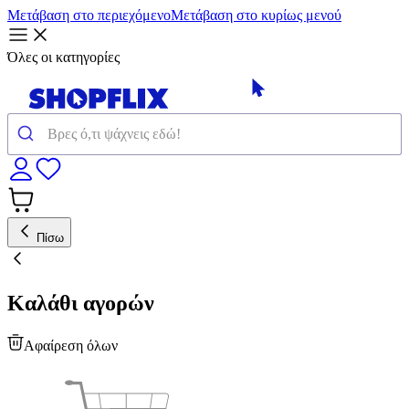
Μετάβαση στο περιεχόμενο
Μετάβαση στο κυρίως μενού
Όλες οι κατηγορίες
Πίσω
Καλάθι αγορών
Αφαίρεση όλων