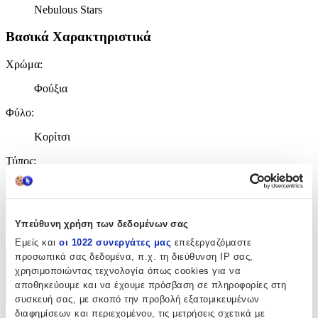
Nebulous Stars
Βασικά Χαρακτηριστικά
Χρώμα
:
Φούξια
Φύλο
:
Κορίτσι
Τύπος
:
Τρόλεϊ
Τάξη
:
Υπεύθυνη χρήση των δεδομένων σας
Δημοτικού
Εμείς και
οι 1022 συνεργάτες μας
επεξεργαζόμαστε
προσωπικά σας δεδομένα, π.χ. τη διεύθυνση IP σας,
Χαρακτηριστικά
χρησιμοποιώντας τεχνολογία όπως cookies για να
αποθηκεύουμε και να έχουμε πρόσβαση σε πληροφορίες στη
+
συσκευή σας, με σκοπό την προβολή εξατομικευμένων
διαφημίσεων και περιεχομένου, τις μετρήσεις σχετικά με