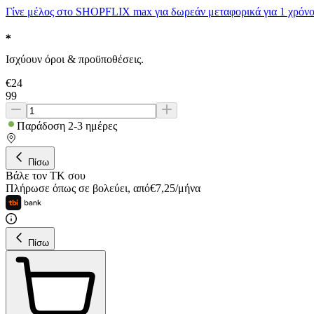
Γίνε μέλος στο SHOPFLIX max για δωρεάν μεταφορικά για 1 χρόνο
Ισχύουν όροι & προϋποθέσεις.
€
24
99
Παράδοση 2-3 ημέρες
Πίσω
Βάλε τον ΤΚ σου
Πλήρωσε όπως σε βολεύει
,
από
€
7,25
/
μήνα
Πίσω