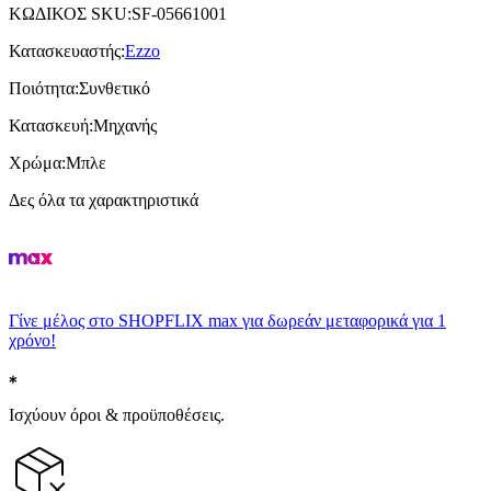
ΚΩΔΙΚΟΣ SKU
:
SF-05661001
Κατασκευαστής
:
Ezzo
Ποιότητα
:
Συνθετικό
Κατασκευή
:
Μηχανής
Χρώμα
:
Μπλε
Δες όλα τα χαρακτηριστικά
Γίνε μέλος στο SHOPFLIX max για δωρεάν μεταφορικά για 1
χρόνο!
Ισχύουν όροι & προϋποθέσεις.