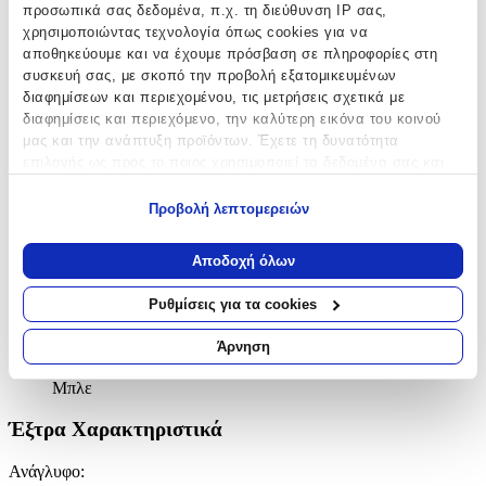
προσωπικά σας δεδομένα, π.χ. τη διεύθυνση IP σας,
Χαρακτηριστικά
χρησιμοποιώντας τεχνολογία όπως cookies για να
αποθηκεύουμε και να έχουμε πρόσβαση σε πληροφορίες στη
συσκευή σας, με σκοπό την προβολή εξατομικευμένων
Κατασκευαστής
:
διαφημίσεων και περιεχομένου, τις μετρήσεις σχετικά με
Ezzo
διαφημίσεις και περιεχόμενο, την καλύτερη εικόνα του κοινού
μας και την ανάπτυξη προϊόντων. Έχετε τη δυνατότητα
Βασικά Χαρακτηριστικά
επιλογής ως προς το ποιος χρησιμοποιεί τα δεδομένα σας και
για ποιους σκοπούς.
Ποιότητα
:
Προβολή λεπτομερειών
Εάν μας επιτρέπετε, θα θέλαμε επίσης:
Συνθετικό
Να συλλέξουμε πληροφορίες σχετικά με τη γεωγραφική
Αποδοχή όλων
σας τοποθεσία, οι οποίες μπορεί να είναι ακριβείς σε
Κατασκευή
:
απόσταση μερικών μέτρων
Ρυθμίσεις για τα cookies
Μηχανής
Να αναγνωρίσουμε τη συσκευή σας σαρώνοντας ενεργά
για συγκεκριμένα χαρακτηριστικά (δακτυλικό αποτύπωμα)
Άρνηση
Χρώμα
:
Μάθετε περισσότερα σχετικά με τον τρόπο επεξεργασίας των
προσωπικών σας δεδομένων και καθορίστε τις προτιμήσεις σας
Μπλε
στην
ενότητα “Λεπτομέρειες”
. Μπορείτε να αλλάξετε ή να
Έξτρα Χαρακτηριστικά
ανακαλέσετε τη συγκατάθεσή σας ανά πάσα στιγμή από τη
Δήλωση Cookies.
Ανάγλυφο
: