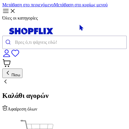
Μετάβαση στο περιεχόμενο
Μετάβαση στο κυρίως μενού
Όλες οι κατηγορίες
Πίσω
Καλάθι αγορών
Αφαίρεση όλων