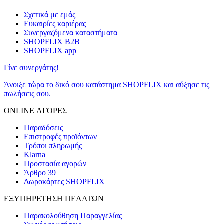
Σχετικά με εμάς
Ευκαιρίες καριέρας
Συνεργαζόμενα καταστήματα
SHOPFLIX B2B
SHOPFLIX app
Γίνε συνεργάτης!
Άνοιξε τώρα το δικό σου κατάστημα SHOPFLIX και αύξησε τις
πωλήσεις σου.
ONLINE ΑΓΟΡΕΣ
Παραδόσεις
Επιστροφές προϊόντων
Τρόποι πληρωμής
Klarna
Προστασία αγορών
Άρθρο 39
Δωροκάρτες SHOPFLIX
ΕΞΥΠΗΡΕΤΗΣΗ ΠΕΛΑΤΩΝ
Παρακολούθηση Παραγγελίας