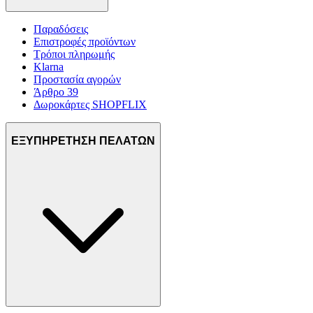
Παραδόσεις
Επιστροφές προϊόντων
Τρόποι πληρωμής
Klarna
Προστασία αγορών
Άρθρο 39
Δωροκάρτες SHOPFLIX
ΕΞΥΠΗΡΕΤΗΣΗ ΠΕΛΑΤΩΝ