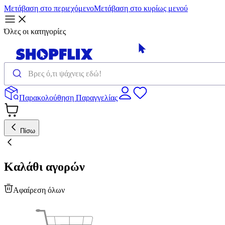
Μετάβαση στο περιεχόμενο
Μετάβαση στο κυρίως μενού
Όλες οι κατηγορίες
Παρακολούθηση Παραγγελίας
Πίσω
Καλάθι αγορών
Αφαίρεση όλων