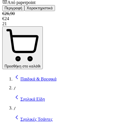
Από
paperpoint
Περιγραφή
Χαρακτηριστικά
€
26,90
€
24
21
Προσθήκη στο καλάθι
Παιδικά & Βρεφικά
/
Σχολικά Είδη
/
Σχολικές Τσάντες