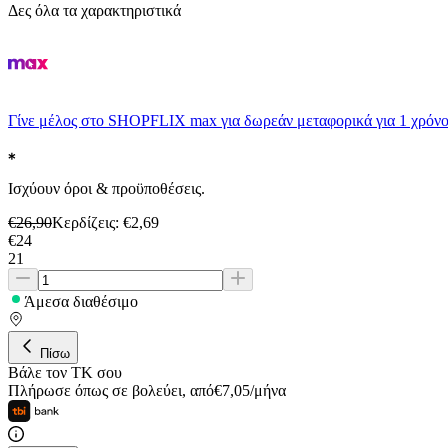
Δες όλα τα χαρακτηριστικά
Γίνε μέλος στο SHOPFLIX max για δωρεάν μεταφορικά για 1 χρόνο
Ισχύουν όροι & προϋποθέσεις.
€
26,90
Κερδίζεις
: €
2,69
€
24
21
Άμεσα διαθέσιμο
Πίσω
Βάλε τον ΤΚ σου
Πλήρωσε όπως σε βολεύει
,
από
€
7,05
/
μήνα