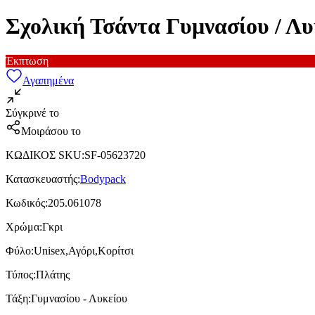
Σχολική Τσάντα Γυμνασίου / Λ
Έκπτωση
Αγαπημένα
Σύγκρινέ το
Μοιράσου το
ΚΩΔΙΚΟΣ SKU
:
SF-05623720
Κατασκευαστής
:
Bodypack
Κωδικός
:
205.061078
Χρώμα
:
Γκρι
Φύλο
:
Unisex,Αγόρι,Κορίτσι
Τύπος
:
Πλάτης
Τάξη
:
Γυμνασίου - Λυκείου