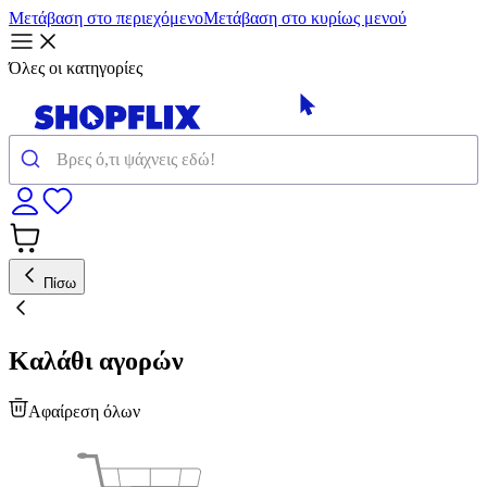
Μετάβαση στο περιεχόμενο
Μετάβαση στο κυρίως μενού
Όλες οι κατηγορίες
Πίσω
Καλάθι αγορών
Αφαίρεση όλων