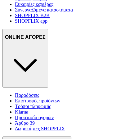
Ευκαιρίες καριέρας
Συνεργαζόμενα καταστήματα
SHOPFLIX B2B
SHOPFLIX app
ONLINE ΑΓΟΡΕΣ
Παραδόσεις
Επιστροφές προϊόντων
Τρόποι πληρωμής
Klarna
Προστασία αγορών
Άρθρο 39
Δωροκάρτες SHOPFLIX