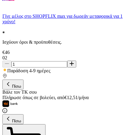
Γίνε μέλος στο SHOPFLIX max για δωρεάν μεταφορικά για 1
χρόνο!
Ισχύουν όροι & προϋποθέσεις.
€
46
02
Παράδοση 4-9 ημέρες
Πίσω
Βάλε τον ΤΚ σου
Πλήρωσε όπως σε βολεύει
,
από
€
12,51
/
μήνα
Πίσω