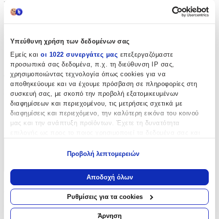
Μοκέτα
:
Όχι
Σετ
:
Υπεύθυνη χρήση των δεδομένων σας
Όχι
Εμείς και
οι 1022 συνεργάτες μας
επεξεργαζόμαστε
προσωπικά σας δεδομένα, π.χ. τη διεύθυνση IP σας,
Διαστάσεις
χρησιμοποιώντας τεχνολογία όπως cookies για να
αποθηκεύουμε και να έχουμε πρόσβαση σε πληροφορίες στη
Πλάτος
:
συσκευή σας, με σκοπό την προβολή εξατομικευμένων
διαφημίσεων και περιεχομένου, τις μετρήσεις σχετικά με
100
διαφημίσεις και περιεχόμενο, την καλύτερη εικόνα του κοινού
μας και την ανάπτυξη προϊόντων. Έχετε τη δυνατότητα
cm
επιλογής ως προς το ποιος χρησιμοποιεί τα δεδομένα σας και
για ποιους σκοπούς.
Χαρακτηριστικά
Προβολή λεπτομερειών
Εάν μας επιτρέπετε, θα θέλαμε επίσης:
+
Να συλλέξουμε πληροφορίες σχετικά με τη γεωγραφική
Αποδοχή όλων
σας τοποθεσία, οι οποίες μπορεί να είναι ακριβείς σε
Χαρακτηριστικά
απόσταση μερικών μέτρων
Ρυθμίσεις για τα cookies
Να αναγνωρίσουμε τη συσκευή σας σαρώνοντας ενεργά
Κατασκευαστής
:
για συγκεκριμένα χαρακτηριστικά (δακτυλικό αποτύπωμα)
Άρνηση