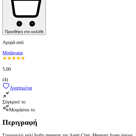
Προσθήκη στο καλάθι
Αγορά από
Modavana
5.00
(
4
)
Αγαπημένα
Σύγκρινέ το
Μοιράσου το
Περιγραφή
Στρογγυλό χαλί Softy memory της Saint Clair. Memory foam ύψους