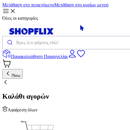
Μετάβαση στο περιεχόμενο
Μετάβαση στο κυρίως μενού
Όλες οι κατηγορίες
Παρακολούθηση Παραγγελίας
Πίσω
Καλάθι αγορών
Αφαίρεση όλων