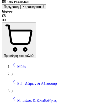
Από
Pazari4all
Περιγραφή
Χαρακτηριστικά
€
12,00
€
8
00
Προσθήκη στο καλάθι
Μόδα
/
Είδη Δώρων & Αξεσουάρ
/
Μπρελόκ & Κλειδοθήκες