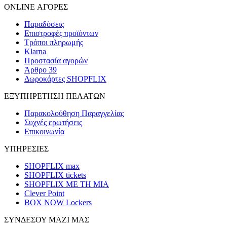
ONLINE ΑΓΟΡΕΣ
Παραδόσεις
Επιστροφές προϊόντων
Τρόποι πληρωμής
Klarna
Προστασία αγορών
Άρθρο 39
Δωροκάρτες SHOPFLIX
ΕΞΥΠΗΡΕΤΗΣΗ ΠΕΛΑΤΩΝ
Παρακολούθηση Παραγγελίας
Συχνές ερωτήσεις
Επικοινωνία
ΥΠΗΡΕΣΙΕΣ
SHOPFLIX max
SHOPFLIX tickets
SHOPFLIX ΜΕ ΤΗ ΜΙΑ
Clever Point
BOX NOW Lockers
ΣΥΝΔΕΣΟΥ ΜΑΖΙ ΜΑΣ