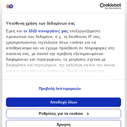
Χαρακτηριστικά
Κατασκευαστής
:
Υπεύθυνη χρήση των δεδομένων σας
Hallmark
Εμείς και
οι 1022 συνεργάτες μας
επεξεργαζόμαστε
προσωπικά σας δεδομένα, π.χ. τη διεύθυνση IP σας,
Βασικά Χαρακτηριστικά
χρησιμοποιώντας τεχνολογία όπως cookies για να
αποθηκεύουμε και να έχουμε πρόσβαση σε πληροφορίες στη
Χρώμα
:
συσκευή σας, με σκοπό την προβολή εξατομικευμένων
διαφημίσεων και περιεχομένου, τις μετρήσεις σχετικά με
Πολύχρωμο
διαφημίσεις και περιεχόμενο, την καλύτερη εικόνα του κοινού
Φύλο
:
μας και την ανάπτυξη προϊόντων. Έχετε τη δυνατότητα
επιλογής ως προς το ποιος χρησιμοποιεί τα δεδομένα σας και
Αγόρι
για ποιους σκοπούς.
Προβολή λεπτομερειών
Κορίτσι
Εάν μας επιτρέπετε, θα θέλαμε επίσης:
Τύπος
:
Να συλλέξουμε πληροφορίες σχετικά με τη γεωγραφική
Αποδοχή όλων
σας τοποθεσία, οι οποίες μπορεί να είναι ακριβείς σε
Τρόλεϊ
απόσταση μερικών μέτρων
Ρυθμίσεις για τα cookies
Να αναγνωρίσουμε τη συσκευή σας σαρώνοντας ενεργά
Αξιολογήσεις
για συγκεκριμένα χαρακτηριστικά (δακτυλικό αποτύπωμα)
Άρνηση