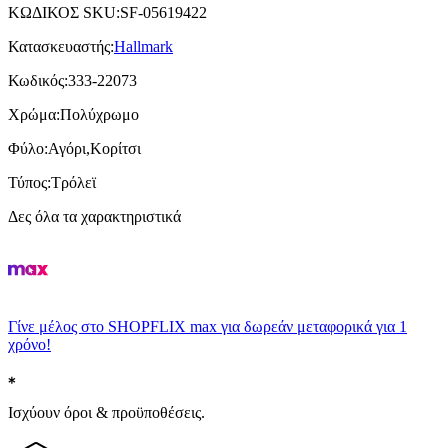
ΚΩΔΙΚΟΣ SKU
:
SF-05619422
Κατασκευαστής
:
Hallmark
Κωδικός
:
333-22073
Χρώμα
:
Πολύχρωμο
Φύλο
:
Αγόρι,Κορίτσι
Τύπος
:
Τρόλεϊ
Δες όλα τα χαρακτηριστικά
Γίνε μέλος στο SHOPFLIX max για δωρεάν μεταφορικά για 1
χρόνο!
Ισχύουν όροι & προϋποθέσεις.