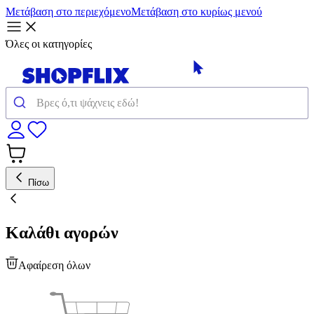
Μετάβαση στο περιεχόμενο
Μετάβαση στο κυρίως μενού
Όλες οι κατηγορίες
Πίσω
Καλάθι αγορών
Αφαίρεση όλων