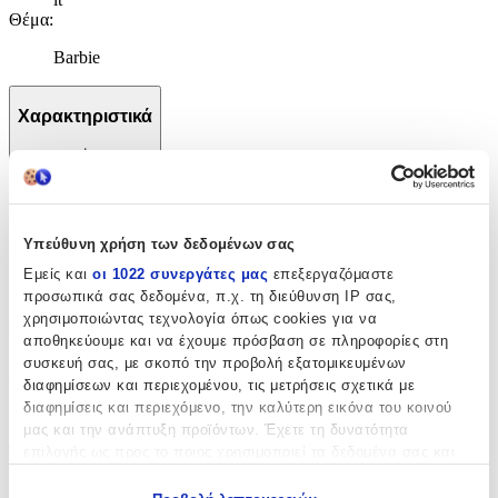
Θέμα
:
Barbie
Χαρακτηριστικά
+
Χαρακτηριστικά
Υπεύθυνη χρήση των δεδομένων σας
Κατασκευαστής
:
Εμείς και
οι 1022 συνεργάτες μας
επεξεργαζόμαστε
Gim
προσωπικά σας δεδομένα, π.χ. τη διεύθυνση IP σας,
χρησιμοποιώντας τεχνολογία όπως cookies για να
Βασικά Χαρακτηριστικά
αποθηκεύουμε και να έχουμε πρόσβαση σε πληροφορίες στη
συσκευή σας, με σκοπό την προβολή εξατομικευμένων
Χρώμα
:
διαφημίσεων και περιεχομένου, τις μετρήσεις σχετικά με
διαφημίσεις και περιεχόμενο, την καλύτερη εικόνα του κοινού
Ροζ
μας και την ανάπτυξη προϊόντων. Έχετε τη δυνατότητα
Φύλο
:
επιλογής ως προς το ποιος χρησιμοποιεί τα δεδομένα σας και
για ποιους σκοπούς.
Κορίτσι