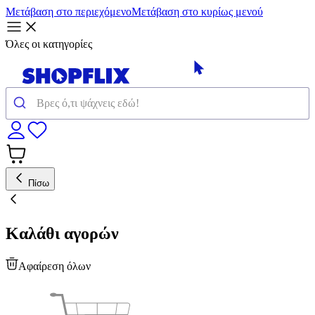
Μετάβαση στο περιεχόμενο
Μετάβαση στο κυρίως μενού
Όλες οι κατηγορίες
Πίσω
Καλάθι αγορών
Αφαίρεση όλων