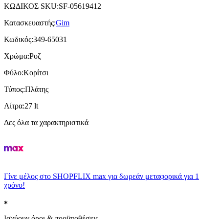
ΚΩΔΙΚΟΣ SKU
:
SF-05619412
Κατασκευαστής
:
Gim
Κωδικός
:
349-65031
Χρώμα
:
Ροζ
Φύλο
:
Κορίτσι
Τύπος
:
Πλάτης
Λίτρα
:
27 lt
Δες όλα τα χαρακτηριστικά
Γίνε μέλος στο SHOPFLIX max για δωρεάν μεταφορικά για 1
χρόνο!
Ισχύουν όροι & προϋποθέσεις.