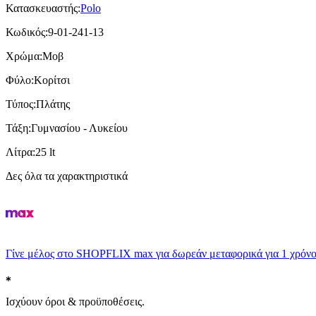
Κατασκευαστής
:
Polo
Κωδικός
:
9-01-241-13
Χρώμα
:
Μοβ
Φύλο
:
Κορίτσι
Τύπος
:
Πλάτης
Τάξη
:
Γυμνασίου - Λυκείου
Λίτρα
:
25 lt
Δες όλα τα χαρακτηριστικά
Γίνε μέλος στο SHOPFLIX max για δωρεάν μεταφορικά για 1 χρόνο
Ισχύουν όροι & προϋποθέσεις.