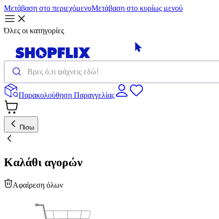
Μετάβαση στο περιεχόμενο
Μετάβαση στο κυρίως μενού
Όλες οι κατηγορίες
Παρακολούθηση Παραγγελίας
Πίσω
Καλάθι αγορών
Αφαίρεση όλων