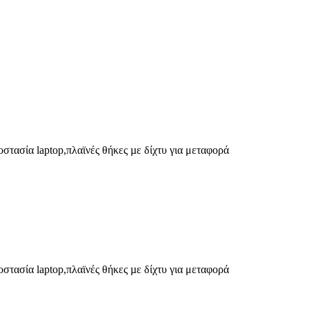
στασία laptop,πλαϊνές θήκες µε δίχτυ για μεταφορά
στασία laptop,πλαϊνές θήκες µε δίχτυ για μεταφορά