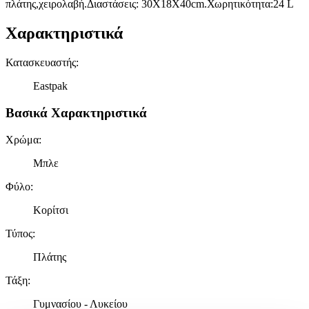
πλάτης,χειρολαβή.Διαστάσεις: 30X18X40cm.Χωρητικότητα:24 L
Χαρακτηριστικά
Κατασκευαστής
:
Eastpak
Βασικά Χαρακτηριστικά
Χρώμα
:
Μπλε
Φύλο
:
Κορίτσι
Τύπος
:
Πλάτης
Τάξη
:
Γυμνασίου - Λυκείου