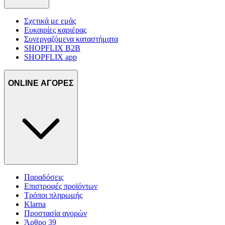
Σχετικά με εμάς
Ευκαιρίες καριέρας
Συνεργαζόμενα καταστήματα
SHOPFLIX B2B
SHOPFLIX app
ONLINE ΑΓΟΡΕΣ
Παραδόσεις
Επιστροφές προϊόντων
Τρόποι πληρωμής
Klarna
Προστασία αγορών
Άρθρο 39