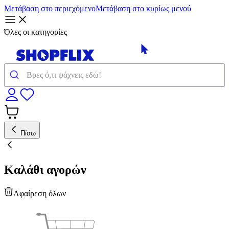
Μετάβαση στο περιεχόμενο
Μετάβαση στο κυρίως μενού
Όλες οι κατηγορίες
Πίσω
Καλάθι αγορών
Αφαίρεση όλων