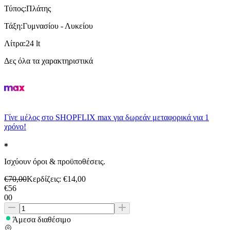
Τύπος
:
Πλάτης
Τάξη
:
Γυμνασίου - Λυκείου
Λίτρα
:
24 lt
Δες όλα τα χαρακτηριστικά
Γίνε μέλος στο SHOPFLIX max για δωρεάν μεταφορικά για 1
χρόνο!
Ισχύουν όροι & προϋποθέσεις.
€
70,00
Κερδίζεις
: €
14,00
€
56
00
Άμεσα διαθέσιμο