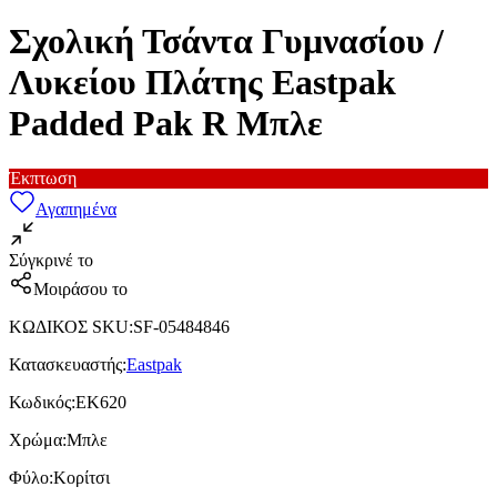
Σχολική Τσάντα Γυμνασίου /
Λυκείου Πλάτης Eastpak
Padded Pak R Μπλε
Έκπτωση
Αγαπημένα
Σύγκρινέ το
Μοιράσου το
ΚΩΔΙΚΟΣ SKU
:
SF-05484846
Κατασκευαστής
:
Eastpak
Κωδικός
:
ΕΚ620
Χρώμα
:
Μπλε
Φύλο
:
Κορίτσι