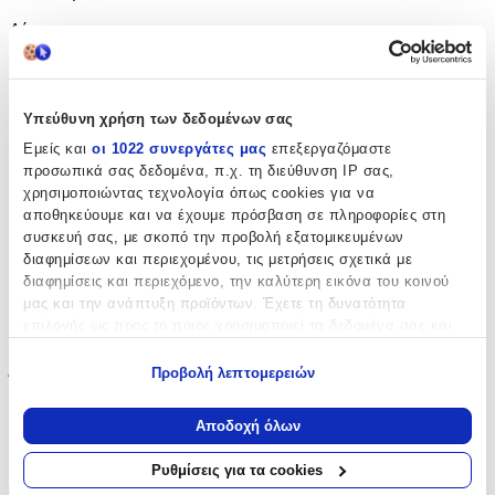
Λίτρα
:
24
lt
Υπεύθυνη χρήση των δεδομένων σας
Διαστάσεις
Εμείς και
οι 1022 συνεργάτες μας
επεξεργαζόμαστε
προσωπικά σας δεδομένα, π.χ. τη διεύθυνση IP σας,
Μήκος
:
χρησιμοποιώντας τεχνολογία όπως cookies για να
αποθηκεύουμε και να έχουμε πρόσβαση σε πληροφορίες στη
30
συσκευή σας, με σκοπό την προβολή εξατομικευμένων
διαφημίσεων και περιεχομένου, τις μετρήσεις σχετικά με
cm
διαφημίσεις και περιεχόμενο, την καλύτερη εικόνα του κοινού
Πλάτος
:
μας και την ανάπτυξη προϊόντων. Έχετε τη δυνατότητα
18
επιλογής ως προς το ποιος χρησιμοποιεί τα δεδομένα σας και
για ποιους σκοπούς.
cm
Προβολή λεπτομερειών
Ύψος
:
Εάν μας επιτρέπετε, θα θέλαμε επίσης:
40
Να συλλέξουμε πληροφορίες σχετικά με τη γεωγραφική
Αποδοχή όλων
σας τοποθεσία, οι οποίες μπορεί να είναι ακριβείς σε
cm
απόσταση μερικών μέτρων
Ρυθμίσεις για τα cookies
Να αναγνωρίσουμε τη συσκευή σας σαρώνοντας ενεργά