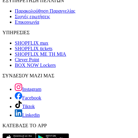
ΕΞΥΠΗΡΕΤΗΣΗ ΠΕΛΑΤΩΝ
Παρακολούθηση Παραγγελίας
Συχνές ερωτήσεις
Επικοινωνία
ΥΠΗΡΕΣΙΕΣ
SHOPFLIX max
SHOPFLIX tickets
SHOPFLIX ΜΕ ΤΗ ΜΙΑ
Clever Point
BOX NOW Lockers
ΣΥΝΔΕΣΟΥ ΜΑΖΙ ΜΑΣ
Instagram
Facebook
Tiktok
Linkedin
ΚΑΤΕΒΑΣΕ ΤΟ APP