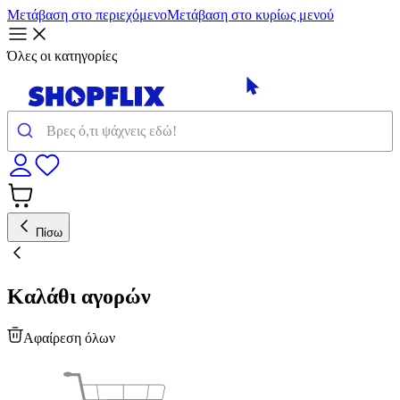
Μετάβαση στο περιεχόμενο
Μετάβαση στο κυρίως μενού
Όλες οι κατηγορίες
Πίσω
Καλάθι αγορών
Αφαίρεση όλων