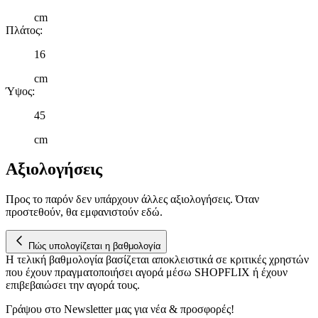
μας και την ανάπτυξη προϊόντων. Επίσης, κοινοποιούμε
cm
πληροφορίες σχετικά με την από μέρους σας χρήση της
Πλάτος
:
τοποθεσίας μας στους συνεργάτες μέσων κοινωνικής
δικτύωσης, διαφημίσεων και ανάλυσης.
16
cm
Ύψος
:
45
cm
Αξιολογήσεις
Προς το παρόν δεν υπάρχουν άλλες αξιολογήσεις. Όταν
προστεθούν, θα εμφανιστούν εδώ.
Πώς υπολογίζεται η βαθμολογία
Η τελική βαθμολογία βασίζεται αποκλειστικά σε κριτικές χρηστών
που έχουν πραγματοποιήσει αγορά μέσω SHOPFLIX ή έχουν
επιβεβαιώσει την αγορά τους.
Γράψου στο Νewsletter μας για νέα & προσφορές!