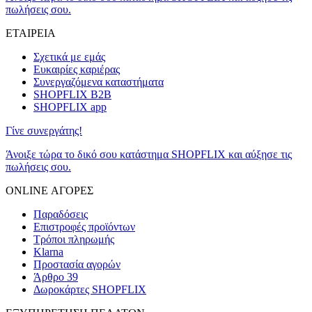
πωλήσεις σου.
ΕΤΑΙΡΕΙΑ
Σχετικά με εμάς
Ευκαιρίες καριέρας
Συνεργαζόμενα καταστήματα
SHOPFLIX B2B
SHOPFLIX app
Γίνε συνεργάτης!
Άνοιξε τώρα το δικό σου κατάστημα SHOPFLIX και αύξησε τις
πωλήσεις σου.
ONLINE ΑΓΟΡΕΣ
Παραδόσεις
Επιστροφές προϊόντων
Τρόποι πληρωμής
Klarna
Προστασία αγορών
Άρθρο 39
Δωροκάρτες SHOPFLIX