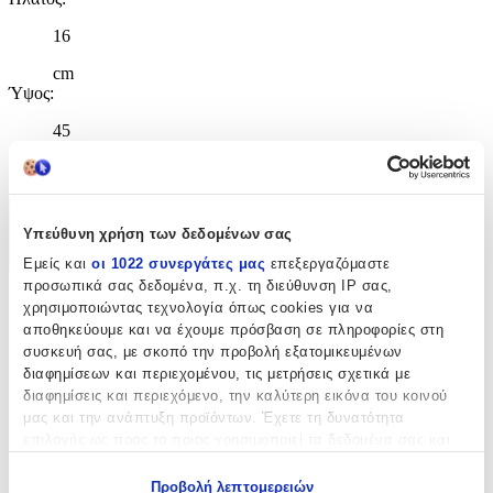
16
cm
Ύψος
:
45
cm
Χαρακτηριστικά
Υπεύθυνη χρήση των δεδομένων σας
+
Εμείς και
οι 1022 συνεργάτες μας
επεξεργαζόμαστε
προσωπικά σας δεδομένα, π.χ. τη διεύθυνση IP σας,
Χαρακτηριστικά
χρησιμοποιώντας τεχνολογία όπως cookies για να
αποθηκεύουμε και να έχουμε πρόσβαση σε πληροφορίες στη
συσκευή σας, με σκοπό την προβολή εξατομικευμένων
Κατασκευαστής
:
διαφημίσεων και περιεχομένου, τις μετρήσεις σχετικά με
Must
διαφημίσεις και περιεχόμενο, την καλύτερη εικόνα του κοινού
μας και την ανάπτυξη προϊόντων. Έχετε τη δυνατότητα
Βασικά Χαρακτηριστικά
επιλογής ως προς το ποιος χρησιμοποιεί τα δεδομένα σας και
για ποιους σκοπούς.
Χρώμα
:
Προβολή λεπτομερειών