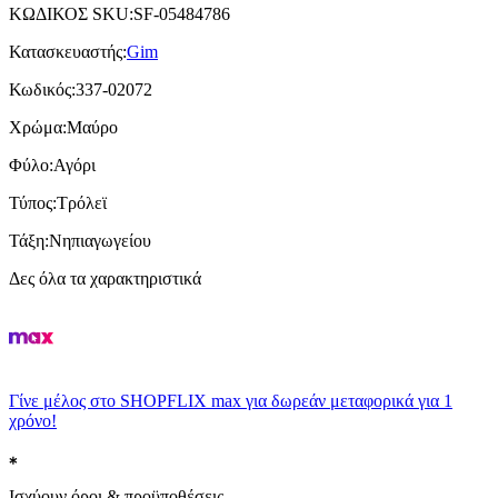
ΚΩΔΙΚΟΣ SKU
:
SF-05484786
Κατασκευαστής
:
Gim
Κωδικός
:
337-02072
Χρώμα
:
Μαύρο
Φύλο
:
Αγόρι
Τύπος
:
Τρόλεϊ
Τάξη
:
Νηπιαγωγείου
Δες όλα τα χαρακτηριστικά
Γίνε μέλος στο SHOPFLIX max για δωρεάν μεταφορικά για 1
χρόνο!
Ισχύουν όροι & προϋποθέσεις.