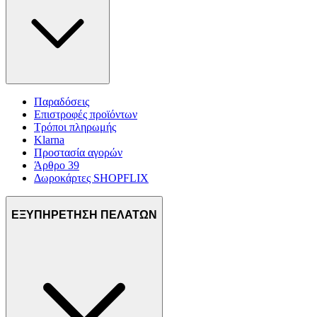
Παραδόσεις
Επιστροφές προϊόντων
Τρόποι πληρωμής
Klarna
Προστασία αγορών
Άρθρο 39
Δωροκάρτες SHOPFLIX
ΕΞΥΠΗΡΕΤΗΣΗ ΠΕΛΑΤΩΝ