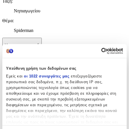
Τάξη
:
Νηπιαγωγείου
Θέμα
:
Spiderman
Χαρακτηριστικά
+
Χαρακτηριστικά
Υπεύθυνη χρήση των δεδομένων σας
Εμείς και
οι 1022 συνεργάτες μας
επεξεργαζόμαστε
Κατασκευαστής
:
προσωπικά σας δεδομένα, π.χ. τη διεύθυνση IP σας,
χρησιμοποιώντας τεχνολογία όπως cookies για να
Gim
αποθηκεύουμε και να έχουμε πρόσβαση σε πληροφορίες στη
συσκευή σας, με σκοπό την προβολή εξατομικευμένων
Βασικά Χαρακτηριστικά
διαφημίσεων και περιεχομένου, τις μετρήσεις σχετικά με
διαφημίσεις και περιεχόμενο, την καλύτερη εικόνα του κοινού
Χρώμα
:
μας και την ανάπτυξη προϊόντων. Έχετε τη δυνατότητα
Μαύρο
επιλογής ως προς το ποιος χρησιμοποιεί τα δεδομένα σας και
για ποιους σκοπούς.