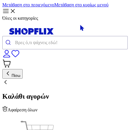
Μετάβαση στο περιεχόμενο
Μετάβαση στο κυρίως μενού
Όλες οι κατηγορίες
Πίσω
Καλάθι αγορών
Αφαίρεση όλων