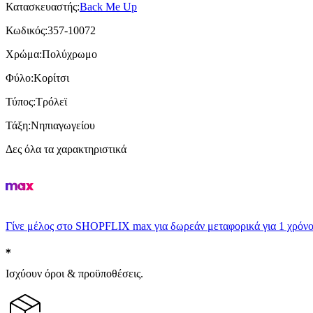
Κατασκευαστής
:
Back Me Up
Κωδικός
:
357-10072
Χρώμα
:
Πολύχρωμο
Φύλο
:
Κορίτσι
Τύπος
:
Τρόλεϊ
Τάξη
:
Νηπιαγωγείου
Δες όλα τα χαρακτηριστικά
Γίνε μέλος στο SHOPFLIX max για δωρεάν μεταφορικά για 1 χρόνο
Ισχύουν όροι & προϋποθέσεις.