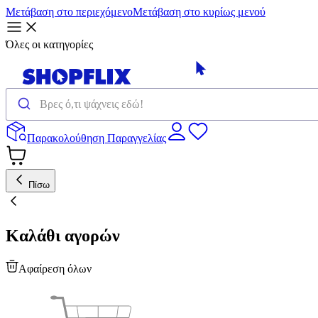
Μετάβαση στο περιεχόμενο
Μετάβαση στο κυρίως μενού
Όλες οι κατηγορίες
Παρακολούθηση Παραγγελίας
Πίσω
Καλάθι αγορών
Αφαίρεση όλων