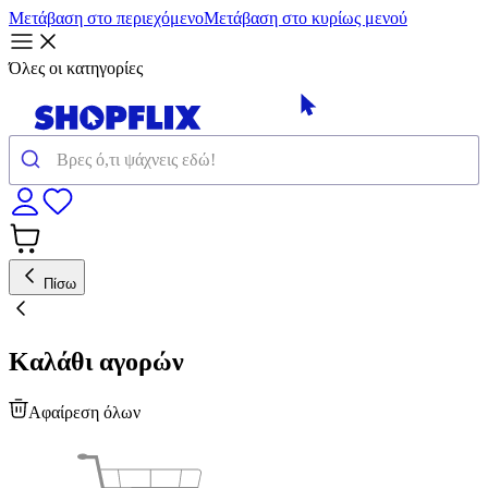
Μετάβαση στο περιεχόμενο
Μετάβαση στο κυρίως μενού
Όλες οι κατηγορίες
Πίσω
Καλάθι αγορών
Αφαίρεση όλων