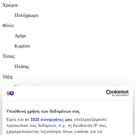
Χρώμα
:
Πολύχρωμο
Φύλο
:
Αγόρι
Κορίτσι
Τύπος
:
Πλάτης
Τάξη
:
Νηπιαγωγείου
Θέμα
:
Paw Patrol
Υπεύθυνη χρήση των δεδομένων σας
Εμείς και
οι 1022 συνεργάτες μας
επεξεργαζόμαστε
Χαρακτηριστικά
προσωπικά σας δεδομένα, π.χ. τη διεύθυνση IP σας,
χρησιμοποιώντας τεχνολογία όπως cookies για να
+