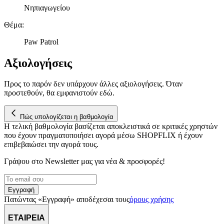
παρέχουμε λειτουργίες μέσων κοινωνικής δικτύωσης και να
Νηπιαγωγείου
αναλύουμε την κυκλοφορία μας. Εμείς και οι 1022 συνεργάτες
μας επεξεργαζόμαστε προσωπικά σας δεδομένα, π.χ. τη
Θέμα
:
διεύθυνση IP σας, χρησιμοποιώντας τεχνολογία όπως cookies
Paw Patrol
για να αποθηκεύουμε και να έχουμε πρόσβαση σε πληροφορίες
στη συσκευή σας, με σκοπό την προβολή εξατομικευμένων
Αξιολογήσεις
διαφημίσεων και περιεχομένου, τις μετρήσεις σχετικά με
διαφημίσεις και περιεχόμενο, την καλύτερη εικόνα του κοινού
μας και την ανάπτυξη προϊόντων. Επίσης, κοινοποιούμε
Προς το παρόν δεν υπάρχουν άλλες αξιολογήσεις. Όταν
προστεθούν, θα εμφανιστούν εδώ.
πληροφορίες σχετικά με την από μέρους σας χρήση της
τοποθεσίας μας στους συνεργάτες μέσων κοινωνικής
δικτύωσης, διαφημίσεων και ανάλυσης.
Πώς υπολογίζεται η βαθμολογία
Η τελική βαθμολογία βασίζεται αποκλειστικά σε κριτικές χρηστών
που έχουν πραγματοποιήσει αγορά μέσω SHOPFLIX ή έχουν
επιβεβαιώσει την αγορά τους.
Γράψου στο Νewsletter μας για νέα & προσφορές!
Εγγραφή
Πατώντας «Εγγραφή» αποδέχεσαι τους
όρους χρήσης
ΕΤΑΙΡΕΙΑ