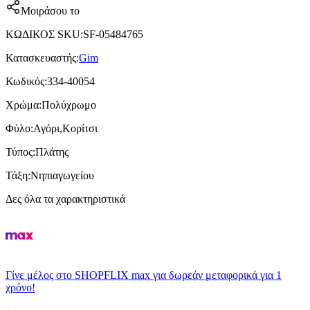
Μοιράσου το
ΚΩΔΙΚΟΣ SKU
:
SF-05484765
Κατασκευαστής
:
Gim
Κωδικός
:
334-40054
Χρώμα
:
Πολύχρωμο
Φύλο
:
Αγόρι,Κορίτσι
Τύπος
:
Πλάτης
Τάξη
:
Νηπιαγωγείου
Δες όλα τα χαρακτηριστικά
Γίνε μέλος στο SHOPFLIX max για δωρεάν μεταφορικά για 1
χρόνο!